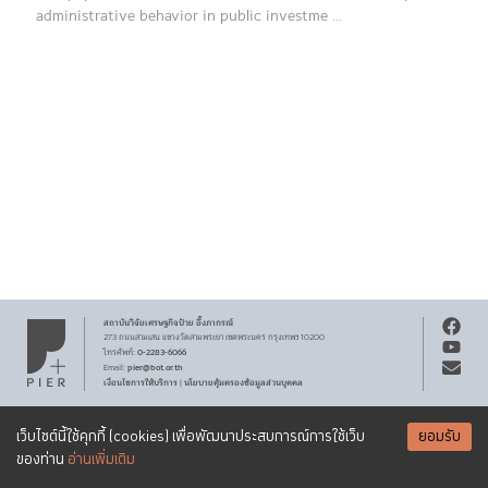
administrative behavior in public investme ...
สถาบันวิจัยเศรษฐกิจ
ป๋วย อึ๊งภากรณ์
273 ถนนสามเสน
แขวงวัดสามพระยา
เขตพระนคร
กรุงเทพฯ 10200
0-2283-6066
โทรศัพท์
:
pier@bot.or.th
Email:
เงื่อนไขการให้บริการ
นโยบายคุ้มครองข้อมูลส่วนบุคคล
|
สงวนลิขสิทธิ์ พ.ศ.
2569
สถาบันวิจัยเศรษฐกิจ
ป๋วย อึ๊งภากรณ์
รับจดหมายข่าว PIER
Creative Commons
เอกสารเผยแพร่ทุกชิ้นสงวนสิทธิ์ภายใต้สัญญาอนุญาต
เว็บไซต์นี้ใช้คุกกี้ (cookies) เพื่อพัฒนาประสบการณ์การใช้เว็บ
ยอมรับ
Attribution-NonCommercial-ShareAlike 3.0 Unported license
SUBSCRIBE
ของท่าน
อ่านเพิ่มเติม