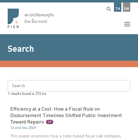
TH
EN
สถาบันวิจัยเศรษฐกิจ
ป๋วย อึ๊งภากรณ์
Search
Search
1
results found in
213
ms
Efficiency at a Cost: How a Fiscal Rule on
Disbursement Timelines Shifted Public Investment
Toward Repairs
DP
13 มกราคม 2569
This paper examines how a time-based fiscal rule reshapes