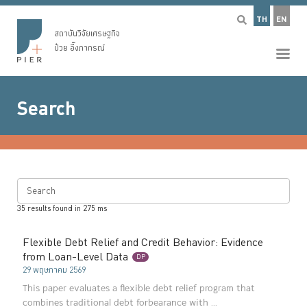
TH
EN
สถาบันวิจัยเศรษฐกิจ
ป๋วย อึ๊งภากรณ์
Search
Search
35
results found in
275
ms
Flexible Debt Relief and Credit Behavior: Evidence
from Loan-Level Data
DP
29 พฤษภาคม 2569
This paper evaluates a flexible debt relief program that
combines traditional debt forbearance with ...