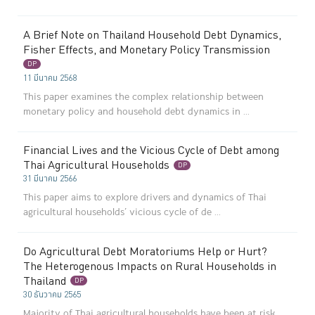
A Brief Note on Thailand Household Debt Dynamics,
Fisher Effects, and Monetary Policy Transmission
DP
11 มีนาคม 2568
This paper examines the complex relationship between
monetary policy and household debt dynamics in ...
Financial Lives and the Vicious Cycle of Debt among
Thai Agricultural Households
DP
31 มีนาคม 2566
This paper aims to explore drivers and dynamics of Thai
agricultural households’ vicious cycle of de ...
Do Agricultural Debt Moratoriums Help or Hurt?
The Heterogenous Impacts on Rural Households in
Thailand
DP
30 ธันวาคม 2565
Majority of Thai agricultural households have been at risk