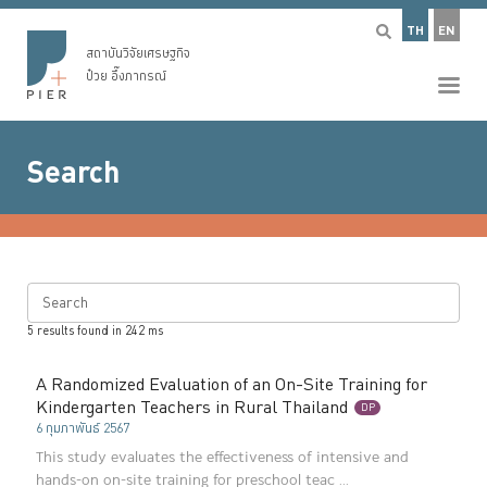
TH
EN
สถาบันวิจัยเศรษฐกิจ
ป๋วย อึ๊งภากรณ์
Search
Search
5
results found in
242
ms
A Randomized Evaluation of an On-Site Training for
Kindergarten Teachers in Rural Thailand
DP
6 กุมภาพันธ์ 2567
This study evaluates the effectiveness of intensive and
hands-on on-site training for preschool teac ...