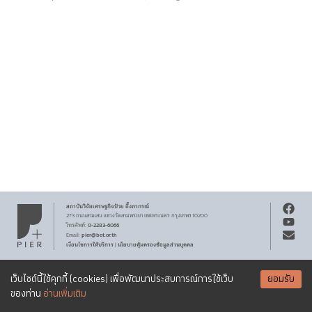
สถาบันวิจัยเศรษฐกิจ
ป๋วย อึ๊งภากรณ์
273 ถนนสามเสน
แขวงวัดสามพระยา
เขตพระนคร
กรุงเทพฯ 10200
0-2283-6066
โทรศัพท์
:
pier@bot.or.th
Email:
เงื่อนไขการให้บริการ
นโยบายคุ้มครองข้อมูลส่วนบุคคล
|
สงวนลิขสิทธิ์ พ.ศ.
2569
สถาบันวิจัยเศรษฐกิจ
ป๋วย อึ๊งภากรณ์
รับจดหมายข่าว PIER
Creative Commons
เอกสารเผยแพร่ทุกชิ้นสงวนสิทธิ์ภายใต้สัญญาอนุญาต
เว็บไซต์นี้ใช้คุกกี้ (cookies) เพื่อพัฒนาประสบการณ์การใช้เว็บ
ยอมรับ
Attribution-NonCommercial-ShareAlike 3.0 Unported license
SUBSCRIBE
ของท่าน
อ่านเพิ่มเติม