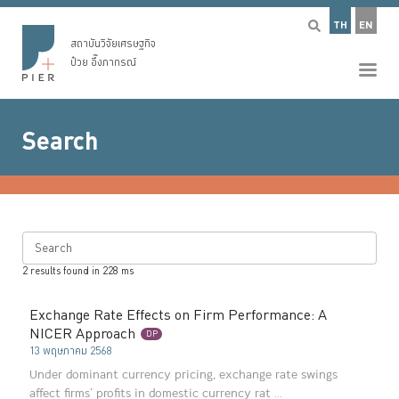
TH
EN
สถาบันวิจัยเศรษฐกิจ
ป๋วย อึ๊งภากรณ์
Search
Search
2
results found in
228
ms
Exchange Rate Effects on Firm Performance: A
NICER Approach
DP
13 พฤษภาคม 2568
Under dominant currency pricing, exchange rate swings
affect firms’ profits in domestic currency rat ...