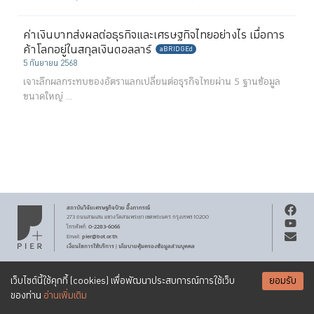
ค่าเงินบาทส่งผลต่อธุรกิจและเศรษฐกิจไทยอย่างไร เมื่อการ
ค้าโลกอยู่ในสกุลเงินดอลลาร์
aBRIDGEd
5 กันยายน 2568
เจาะลึกผลกระทบของอัตราแลกเปลี่ยนต่อธุรกิจไทยผ่าน 5 ฐานข้อมูล
ขนาดใหญ่ ...
สถาบันวิจัยเศรษฐกิจ
ป๋วย อึ๊งภากรณ์
273 ถนนสามเสน
แขวงวัดสามพระยา
เขตพระนคร
กรุงเทพฯ 10200
0-2283-6066
โทรศัพท์
:
pier@bot.or.th
Email:
เงื่อนไขการให้บริการ
นโยบายคุ้มครองข้อมูลส่วนบุคคล
|
สงวนลิขสิทธิ์ พ.ศ.
2569
สถาบันวิจัยเศรษฐกิจ
ป๋วย อึ๊งภากรณ์
รับจดหมายข่าว PIER
Creative Commons
เอกสารเผยแพร่ทุกชิ้นสงวนสิทธิ์ภายใต้สัญญาอนุญาต
เว็บไซต์นี้ใช้คุกกี้ (cookies) เพื่อพัฒนาประสบการณ์การใช้เว็บ
ยอมรับ
Attribution-NonCommercial-ShareAlike 3.0 Unported license
SUBSCRIBE
ของท่าน
อ่านเพิ่มเติม