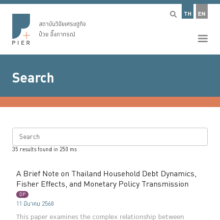
TH
EN
สถาบันวิจัยเศรษฐกิจ
ป๋วย อึ๊งภากรณ์
Search
Search
35
results found in
250
ms
A Brief Note on Thailand Household Debt Dynamics,
Fisher Effects, and Monetary Policy Transmission
DP
11 มีนาคม 2568
This paper examines the complex relationship between