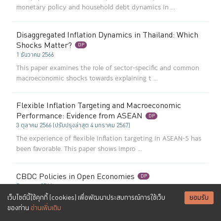
monetary policy and household debt dynamics in ...
Disaggregated Inflation Dynamics in Thailand: Which
Shocks Matter?
DP
1 ธันวาคม 2566
This paper examines the role of sector-specific and common
macroeconomic shocks towards explaining t ...
Flexible Inflation Targeting and Macroeconomic
Performance: Evidence from ASEAN
DP
3 ตุลาคม 2566 (ปรับปรุงล่าสุด 4 มกราคม 2567)
The experience of flexible inflation targeting in ASEAN-5 has
been favorable. This paper shows impro ...
CBDC Policies in Open Economies
DP
5 เมษายน 2566
เว็บไซต์นี้ใช้คุกกี้ (cookies) เพื่อพัฒนาประสบการณ์การใช้เว็บ
ยอมรับ
We study the consequences for business cycles and welfare
ของท่าน
อ่านเพิ่มเติม
of introducing an interest-bearing retail ...