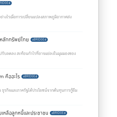
RIDGEd
่างไรเมื่อการเปลี่ยนแปลงสภาพภูมิอากาศส่ง
หลักทรัพย์ไทย
aBRIDGEd
กปรับลดลง สะท้อนกำไรที่อาจแย่ลงในมุมมองของ
um คืออะไร
aBRIDGEd
ว ธุรกิจและภาครัฐได้ประโยชน์จากต้นทุนการกู้ยืม
ยเหลือลูกหนี้และประชาชน
aBRIDGEd