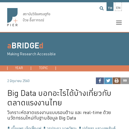
EN
TH
สถาบันวิจัยเศรษฐกิจ
ป๋วย อึ๊งภากรณ์
a
BRIDGE
d
Making Research Accessible
YEAR
2026
TOPIC
2025
DEVELOPMENT ECONOMICS
2024
2023
...
MACROECONO
2 มิถุนายน 2560
Big Data บอกอะไรได้บ้างเกี่ยวกับ
ตลาดแรงงานไทย
วิเคราะห์ตลาดแรงงานแบบรอบด้าน และ real-time ด้วย
นวัตกรรมใหม่กับฐานข้อมูล Big Data
เนื้อแพร เล็กเฟื่องฟู
วรประภา นาควัชระ
ปภัสสร แสวงสุขสันต์