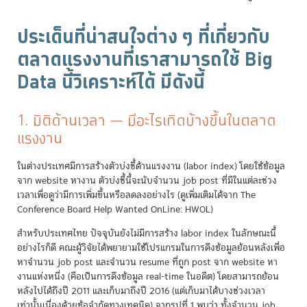
ประเด็นที่น่าสนใจต่าง ๆ ที่เกี่ยวกับ
ตลาดแรงงานที่เราสามารถใช้ Big
Data นี้วิเคราะห์ได้ มีดังนี้
1. มิติด้านเวลา — มีอะไรเกิดบ้างขึ้นในตลาด
แรงงาน
ในต่างประเทศมีการสร้างตัวบ่งชี้ด้านแรงงาน (labor index) โดยใช้ข้อมูล
จาก website หางาน ตัวบ่งชี้นี้จะนับจำนวน job post ที่มีในแต่ละช่วง
เวลาเพื่อดูว่ามีการเพิ่มขึ้นหรือลดลงอย่างไร (ดูเพิ่มเติมได้จาก The
Conference Board Help Wanted OnLine: HWOL)
สำหรับประเทศไทย ปัจจุบันยังไม่มีการสร้าง labor index ในลักษณะนี้
อย่างไรก็ดี คณะผู้วิจัยได้พยายามใช้โปรแกรมในการดึงข้อมูลย้อนหลังเพื่อ
หาจำนวน job post และจำนวน resume ที่ถูก post จาก website หา
งานแห่งหนึ่ง (คือเป็นการดึงข้อมูล real-time ในอดีต) โดยสามารถย้อน
หลังไปได้ถึงปี 2011 และเก็บมาถึงปี 2016 (แต่เก็บมาได้บางช่วงเวลา
เท่านั้นเนื่องด้วยข้อจำกัดทางเทคนิค) จากรูปที่ 1 พบว่า ทั้งจำนวน job