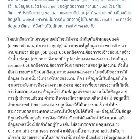
จาก website หางานที่มีทั้งข้อมูลตำแหน่งงาน (job post) ที่นายจ้างมา post
ไว้ และข้อมูลประวัติ (resume) ของผู้ที่ต้องการหางานมา post ไว้ มาใช้
วิเคราะห์ประเด็นต่าง ๆ ของตลาดแรงงานที่น่าสนใจได้หลายประเด็น เนื่องด้วย
ข้อมูลใน website หางานนี้มีการอัพเดทจากผู้ใช้ในลักษณะ real-time การดึง
ข้อมูลมาวิเคราะห์จึงทำได้ในลักษณะ real-time เช่นกัน
โดยปกติแล้วนักเศรษฐศาสตร์มักจะให้ความสำคัญกับตัวเลขอุปสงค์
(demand) และอุปทาน (supply) เมื่อวิเคราะห์ดูข้อมูลจาก website หา
งานจะพบว่า ข้อมูล job post บ่งบอกถึงความต้องการจะจ้างของนายจ้าง
ดังนั้น ข้อมูล job post จึงบอกถึงอุปสงค์ของตลาดแรงงาน ส่วนข้อมูล
resume บ่งบอกถึงความต้องการที่จะขายแรงงานของผู้สมัครงาน ดังนั้น
ข้อมูล resume จึงบอกถึงอุปทานของตลาดแรงงาน โดยข้อดีของการใช้
ข้อมูลประเภทนี้มาวิเคราะห์ตลาดแรงงาน คือ (i) ข้อมูลนี้เป็นข้อมูลที่เกิด
จากความต้องการที่จะจ้างงาน และความต้องการที่จะขายแรงงานที่เกิดขึ้น
จริงในตลาดแรงงาน ข้อมูลนี้จึงเป็นข้อมูลจริงของตลาด ไม่ใช่ข้อมูลจาก
การสุ่มสำรวจแล้วถามคำถามที่อาจจะมีความคลาดเคลื่อนได้ (ii) ข้อมูลนี้มี
ลักษณะ real-time และสามารถถูกดึงมาใช้ได้อย่างรวดเร็ว ทำให้เรา
สามารถบอกสภาวะตลาดแรงงานในปัจจุบันได้ทันที (iii) ข้อมูลนี้เป็นข้อมูล
ที่ถูกสร้างขึ้นอยู่แล้ว การดึงมาใช้ทำได้โดยไม่ต้องเสียค่าใช้จ่ายมาก แม้ว่า
ข้อมูลเหล่านี้จะมีข้อจำกัดอยู่บ้าง เช่น ไม่สามารถครอบคลุมงานบาง
ประเภท เช่น งานเกษตรกรรมได้ แต่ข้อมูลนี้สามารถบอกอะไรสำคัญ ๆ
เกี่ยวกับตลาดแรงงานได้หลายอย่างที่มีประโยชน์และไม่ควรที่จะถูกละเลยไป