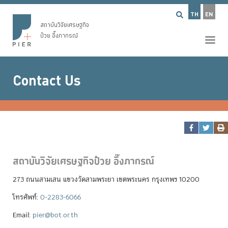
TH
EN
สถาบันวิจัยเศรษฐกิจ
ป๋วย อึ๊งภากรณ์
Contact Us
สถาบันวิจัยเศรษฐกิจ
ป๋วย อึ๊งภากรณ์
273 ถนนสามเสน
แขวงวัดสามพระยา
เขตพระนคร
กรุงเทพฯ 10200
โทรศัพท์
:
0-2283-6066
Email:
pier@bot.or.th