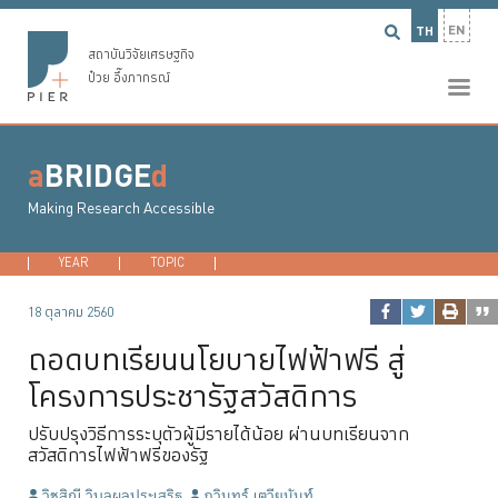
EN
TH
สถาบันวิจัยเศรษฐกิจ
ป๋วย อึ๊งภากรณ์
a
BRIDGE
d
Making Research Accessible
YEAR
2026
TOPIC
2025
DEVELOPMENT ECONOMICS
2024
2023
...
MACROECONO
18 ตุลาคม 2560
ถอดบทเรียนนโยบายไฟฟ้าฟรี สู่
โครงการประชารัฐสวัสดิการ
ปรับปรุงวิธีการระบุตัวผู้มีรายได้น้อย ผ่านบทเรียนจาก
สวัสดิการไฟฟ้าฟรีของรัฐ
วิชสิณี วิบุลผลประเสริฐ
ภวินทร์ เตวียนันท์