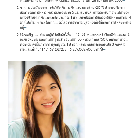
หนังสือกระทรวงการคลังที่ กค ๐๔๑๒.๔/๑๔๕๔๘ ณ วันที่ 28 สิงหาคม พ.ศ. 2560
↩
จากการประเมินของสถาบันวิจัยเพื่อการพัฒนาประเทศไทย (2017) ประกอบกับการ
สัมภาษณ์การไฟฟ้าฯ พบว่ามิเตอร์ขนาด 5 แอมแปร์ยังสามารถรองรับการใช้ไฟฟ้าของ
เครื่องปรับอากาศขนาดเล็กได้ประมาณ 1 ตัว (โดยที่ไม่มีการใช้เครื่องใช้ไฟฟ้าอื่นที่กินไฟ
มากไปพร้อม ๆ กัน) ในกรณีนี้ ถือได้ว่ากลไกการระบุตัวที่ยังก่อให้เกิดการรั่วไหลของสิทธิ
อยู่
↩
ใช้สมมติฐานว่าจำนวนผู้ได้รับสิทธิทั้งสิ้น 11,431,681 คน แต่ละครัวเรือนมีจำนวนสมาชิก
เฉลี่ย 3–5 คน และค่าไฟฟ้าฐานสำหรับไฟฟ้า 50 หน่วยเท่ากับ 150 บาทต่อครัวเรือน
ต่อเดือน ดังนั้นภาระการอุดหนุนใน 1 ปี กรณีที่จำนวนสมาชิกเฉลี่ยเป็น 3 คน/ครัว
เรือน จะเท่ากับ 11,431,681
150
12/3 = 6,859,008,600 บาท/ปี
↩