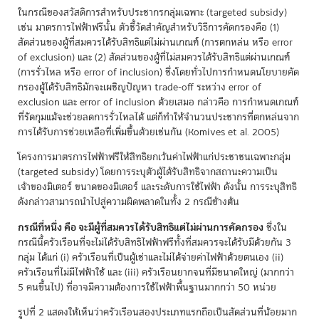
ในกรณีของสวัสดิการสำหรับประชากรกลุ่มเฉพาะ (targeted subsidy)
เช่น มาตรการไฟฟ้าฟรีนั้น ตัวชี้วัดสำคัญสำหรับวิธีการคัดกรองคือ (1)
สัดส่วนของผู้ที่สมควรได้รับสิทธิแต่ไม่ผ่านเกณฑ์ (การตกหล่น หรือ error
of exclusion) และ (2) สัดส่วนของผู้ที่ไม่สมควรได้รับสิทธิแต่ผ่านเกณฑ์
(การรั่วไหล หรือ error of inclusion) ซึ่งโดยทั่วไปการกำหนดนโยบายคัด
กรองผู้ได้รับสิทธิมักจะเผชิญปัญหา trade-off ระหว่าง error of
exclusion และ error of inclusion ด้วยเสมอ กล่าวคือ การกำหนดเกณฑ์
ที่รัดกุมแม้จะช่วยลดการรั่วไหลได้ แต่ก็ทำให้จำนวนประชากรที่ตกหล่นจาก
การได้รับการช่วยเหลือที่เพิ่มขึ้นด้วยเช่นกัน (Komives et al. 2005)
โครงการมาตรการไฟฟ้าฟรีให้สิทธิยกเว้นค่าไฟฟ้าแก่ประชาชนเฉพาะกลุ่ม
(targeted subsidy) โดยการระบุตัวผู้ได้รับสิทธิจากสถานะความเป็น
เจ้าของมิเตอร์ ขนาดของมิเตอร์ และระดับการใช้ไฟฟ้า ดังนั้น การระบุสิทธิ
ดังกล่าวสามารถนำไปสู่ความผิดพลาดในทั้ง 2 กรณีข้างต้น
กรณีที่หนึ่ง คือ จะมีผู้ที่สมควรได้รับสิทธิแต่ไม่ผ่านการคัดกรอง
ซึ่งใน
กรณีนี้ครัวเรือนที่จะไม่ได้รับสิทธิไฟฟ้าฟรีทั้งที่สมควรจะได้รับมีด้วยกัน 3
กลุ่ม ได้แก่ (i) ครัวเรือนที่เป็นผู้เช่าและไม่ได้จ่ายค่าไฟฟ้าด้วยตนเอง (ii)
ครัวเรือนที่ไม่มีไฟฟ้าใช้ และ (iii) ครัวเรือนยากจนที่มีขนาดใหญ่ (มากกว่า
5 คนขึ้นไป) ที่อาจมีความต้องการใช้ไฟฟ้าพื้นฐานมากกว่า 50 หน่วย
รูปที่ 2 แสดงให้เห็นว่าครัวเรือนสองประเภทแรกถือเป็นสัดส่วนที่น้อยมาก