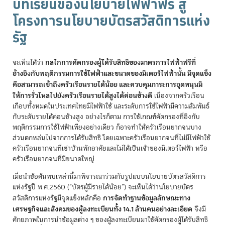
บทเรียนของนโยบายไฟฟ้าฟรี สู่
โครงการนโยบายบัตรสวัสดิการแห่ง
รัฐ
กลไกการคัดกรองผู้ได้รับสิทธิของมาตรการไฟฟ้าฟรีที่
จะเห็นได้ว่า
อ้างอิงกับพฤติกรรมการใช้ไฟฟ้าและขนาดของมิเตอร์ไฟฟ้านั้น มีจุดแข็ง
คือสามารถเข้าถึงครัวเรือนรายได้น้อย และควบคุมภาระการอุดหนุนมิ
ให้การรั่วไหลไปยังครัวเรือนรายได้สูงได้ค่อนข้างดี
เนื่องจากครัวเรือน
เกือบทั้งหมดในประเทศไทยมีไฟฟ้าใช้ และระดับการใช้ไฟฟ้ามีความสัมพันธ์
กับระดับรายได้ค่อนข้างสูง อย่างไรก็ตาม การใช้เกณฑ์คัดกรองที่อิงกับ
พฤติกรรมการใช้ไฟฟ้าเพียงอย่างเดียว ก็อาจทำให้ครัวเรือนยากจนบาง
ส่วนตกหล่นไปจากการได้รับสิทธิ โดยเฉพาะครัวเรือนยากจนที่ไม่มีไฟฟ้าใช้
ครัวเรือนยากจนที่เช่าบ้านพักอาศัยและไม่ได้เป็นเจ้าของมิเตอร์ไฟฟ้า หรือ
ครัวเรือนยากจนที่มีขนาดใหญ่
เมื่อนำข้อค้นพบเหล่านี้มาพิจารณาร่วมกับรูปแบบนโยบายบัตรสวัสดิการ
แห่งรัฐปี พ.ศ.2560 (“บัตรผู้มีรายได้น้อย”) จะเห็นได้ว่านโยบายบัตร
การจัดทำฐานข้อมูลลักษณะทาง
สวัสดิการแห่งรัฐมีจุดแข็งหลักคือ
เศรษฐกิจและสังคมของผู้ลงทะเบียนทั้ง 14.1 ล้านคนอย่างละเอียด
จึงมี
ศักยภาพในการนำข้อมูลต่าง ๆ ของผู้ลงทะเบียนมาใช้คัดกรองผู้ได้รับสิทธิ