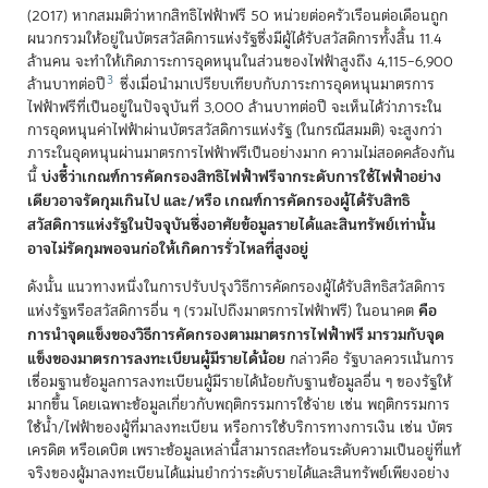
(2017) หากสมมติว่าหากสิทธิไฟฟ้าฟรี 50 หน่วยต่อครัวเรือนต่อเดือนถูก
ผนวกรวมให้อยู่ในบัตรสวัสดิการแห่งรัฐซึ่งมีผู้ได้รับสวัสดิการทั้งสิ้น 11.4
ล้านคน จะทำให้เกิดภาระการอุดหนุนในส่วนของไฟฟ้าสูงถึง 4,115–6,900
3
ล้านบาทต่อปี
ซึ่งเมื่อนำมาเปรียบเทียบกับภาระการอุดหนุนมาตรการ
ไฟฟ้าฟรีที่เป็นอยู่ในปัจจุบันที่ 3,000 ล้านบาทต่อปี จะเห็นได้ว่าภาระใน
การอุดหนุนค่าไฟฟ้าผ่านบัตรสวัสดิการแห่งรัฐ (ในกรณีสมมติ) จะสูงกว่า
ภาระในอุดหนุนผ่านมาตรการไฟฟ้าฟรีเป็นอย่างมาก ความไม่สอดคล้องกัน
บ่งชี้ว่าเกณฑ์การคัดกรองสิทธิไฟฟ้าฟรีจากระดับการใช้ไฟฟ้าอย่าง
นี้
เดียวอาจรัดกุมเกินไป และ/หรือ เกณฑ์การคัดกรองผู้ได้รับสิทธิ
สวัสดิการแห่งรัฐในปัจจุบันซึ่งอาศัยข้อมูลรายได้และสินทรัพย์เท่านั้น
อาจไม่รัดกุมพอจนก่อให้เกิดการรั่วไหลที่สูงอยู่
ดังนั้น แนวทางหนึ่งในการปรับปรุงวิธีการคัดกรองผู้ได้รับสิทธิสวัสดิการ
คือ
แห่งรัฐหรือสวัสดิการอื่น ๆ (รวมไปถึงมาตรการไฟฟ้าฟรี) ในอนาคต
การนำจุดแข็งของวิธีการคัดกรองตามมาตรการไฟฟ้าฟรี มารวมกับจุด
แข็งของมาตรการลงทะเบียนผู้มีรายได้น้อย
กล่าวคือ รัฐบาลควรเน้นการ
เชื่อมฐานข้อมูลการลงทะเบียนผู้มีรายได้น้อยกับฐานข้อมูลอื่น ๆ ของรัฐให้
มากขึ้น โดยเฉพาะข้อมูลเกี่ยวกับพฤติกรรมการใช้จ่าย เช่น พฤติกรรมการ
ใช้น้ำ/ไฟฟ้าของผู้ที่มาลงทะเบียน หรือการใช้บริการทางการเงิน เช่น บัตร
เครดิต หรือเดบิต เพราะข้อมูลเหล่านี้สามารถสะท้อนระดับความเป็นอยู่ที่แท้
จริงของผู้มาลงทะเบียนได้แม่นยำกว่าระดับรายได้และสินทรัพย์เพียงอย่าง