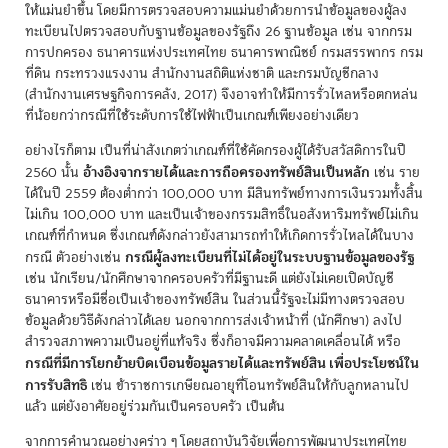
ให้แม่นยำขึ้น โดยมีการตรวจสอบความแม่นยำด้วยการนำข้อมูลของผู้ลง
ทะเบียนไปตรวจสอบกับฐานข้อมูลของรัฐถึง 26 ฐานข้อมูล เช่น จากกรม
การปกครอง ธนาคารแห่งประเทศไทย ธนาคารพาณิชย์ กรมสรรพากร กรม
ที่ดิน กระทรวงแรงงาน สำนักงานสถิติแห่งชาติ และกรมบัญชีกลาง
(สำนักงานเศรษฐกิจการคลัง, 2017) จึงอาจทำให้มีการรั่วไหลหรือตกหล่น
ที่น้อยกว่ากรณีที่ใช้ระดับการใช้ไฟฟ้าเป็นเกณฑ์เพียงอย่างเดียว
อย่างไรก็ตาม เป็นที่น่าสังเกตว่าเกณฑ์ที่ใช้คัดกรองผู้ได้รับสวัสดิการในปี
อ้างอิงจากรายได้และการถือครองทรัพย์สินเป็นหลัก
2560 นั้น
เช่น ราย
ได้ในปี 2559 ต้องต่ำกว่า 100,000 บาท มีสินทรัพย์ทางการเงินรวมทั้งสิ้น
ไม่เกิน 100,000 บาท และเป็นเจ้าของกรรมสิทธิ์ในอสังหาริมทรัพย์ไม่เกิน
เกณฑ์ที่กำหนด ซึ่งเกณฑ์ดังกล่าวยังสามารถทำให้เกิดการรั่วไหลได้ในบาง
กรณีผู้ลงทะเบียนที่ไม่ได้อยู่ในระบบฐานข้อมูลของรัฐ
กรณี ตัวอย่างเช่น
เช่น นักเรียน/นักศึกษาจากครอบครัวที่มีฐานะดี แต่ยังไม่เคยเปิดบัญชี
ธนาคารหรือมีชื่อเป็นเจ้าของทรัพย์สิน ในส่วนนี้รัฐจะไม่มีทางตรวจสอบ
ข้อมูลด้วยวิธีดังกล่าวได้เลย นอกจากการส่งเจ้าหน้าที่ (นักศึกษา) ลงไป
สำรวจสภาพความเป็นอยู่ที่แท้จริง ซึ่งก็อาจมีความคลาดเคลื่อนได้ หรือ
กรณีที่มีการโยกย้ายบิดเบือนข้อมูลรายได้และทรัพย์สิน เพื่อประโยชน์ใน
การรับสิทธิ
เช่น ข้าราชการเกษียณอายุที่โอนทรัพย์สินให้กับลูกหลานไป
แล้ว แต่ยังอาศัยอยู่ร่วมกันเป็นครอบครัว เป็นต้น
จากการคำนวณอย่างคร่าว ๆ โดยสถาบันวิจัยเพื่อการพัฒนาประเทศไทย