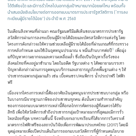
ได้ดีเพียงใด และมีการรั่วไหลไปนอกกลุ่มเป้าหมายมากน้อยแค่ไหน พร้อมทั้ง
นำเสนอนัยเชิงนโยบายต่อการออกแบบมาตรการประชารัฐสวัสดิการ (“การลง
ทะเบียนผู้มีรายได้น้อย”) ประจำปี พ.ศ. 2560
ในเดือนสิงหาคมที่ผ่านมา คณะรัฐมนตรีมีมติเห็นชอบมาตรการประชารัฐ
สวัสดิการผ่านการลงทะเบียนผู้มีรายได้น้อยและบัตรสวัสดิการแห่งรัฐ โดย
โครงการดังกล่าวจะให้ความช่วยเหลือผู้มีรายได้น้อยที่ผ่านเกณฑ์ที่กระทรวง
1
การคลังกำหนด และใช้เงินอุดหนุนประมาณ 4 หมื่นล้านบาทต่อปี
เพื่อมุ่ง
แก้ปัญหาความยากจนและความเหลื่อมล้ำ ซึ่งถือเป็นปัญหาเรื้อรังของ
สังคมไทยที่คงอยู่มาช้านาน โดยในอดีต รัฐบาลต่าง ๆ ได้พยายามบรรเทา
ปัญหาดังกล่าวผ่านการอุดหนุนบริการและสาธารณูปโภคพื้นฐานต่าง ๆ ให้
ประชากรเฉพาะกลุ่มมาแล้ว เช่น เบี้ยคนชรา/คนพิการ น้ำประปาฟรี ไฟฟ้า
ฟรี
เนื่องจากโครงการเหล่านี้ต้องอาศัยเงินอุดหนุนจากประชาชนบางกลุ่ม หรือ
ในบางกรณีจากฐานภาษีของประชาชนทุกคน ดังนั้นความท้าทายสำคัญ
ของการออกแบบมาตรการเหล่านี้คือกลไกการคัดกรองผู้ที่สมควรได้รับ
สิทธิ เพื่อให้สวัสดิการเข้าถึงประชากรกลุ่มเป้าหมายมากที่สุดและมีการรั่ว
ไหลน้อยที่สุด บทความชิ้นนี้ จึงหยิบยกเอาบทเรียนที่ได้จากการวิเคราะห์
มาตรการไฟฟ้าฟรีของสถาบันวิจัยเพื่อการพัฒนาประเทศไทย (2017) โดยมี
จุดมุ่งหมายเพื่อเปิดประเด็นในการออกแบบสวัสดิการที่ผู้กำหนดนโยบาย