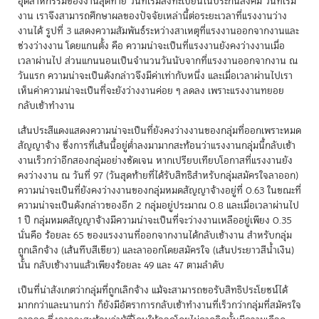
อุตสาหกรรมของงานสุดท้าย วันที่เริ่มลงทะเบียนในประกันสังคม วันที่เริ่ม
งาน เราจึงสามารถศึกษาผลของปัจจัยเหล่านี้ต่อระยะเวลาที่แรงงานว่าง
งานได้ รูปที่ 3 แสดงความสัมพันธ์ระหว่างสาเหตุที่แรงงานออกจากงานและ
ช่วงว่างงาน โดยแกนตั้ง คือ ความน่าจะเป็นที่แรงงานยังคงว่างงานเมื่อ
เวลาผ่านไป ส่วนแกนนอนเป็นจำนวนวันนับจากที่แรงงานออกจากงาน ณ
วันแรก ความน่าจะเป็นดังกล่าวจึงมีค่าเท่ากับหนึ่ง และเมื่อเวลาผ่านไปเรา
เห็นค่าความน่าจะเป็นที่จะยังว่างงานค่อย ๆ ลดลง เพราะแรงงานทยอย
กลับเข้าทำงาน
เส้นประสีแดงแสดงความน่าจะเป็นที่ยังคงว่างงานของกลุ่มที่ออกเพราะหมด
สัญญาจ้าง ซึ่งการที่เส้นนี้อยู่ต่ำลงมามากสะท้อนว่าแรงงานกลุ่มนี้กลับเข้า
งานเร็วกว่าอีกสองกลุ่มอย่างชัดเจน หากเปรียบเทียบโอกาสที่แรงงานยัง
คงว่างงาน ณ วันที่ 97 (วันสุดท้ายที่ได้รับสิทธิสำหรับกลุ่มสมัครใจลาออก)
ความน่าจะเป็นที่ยังคงว่างงานของกลุ่มหมดสัญญาจ้างอยู่ที่ 0.63 ในขณะที่
ความน่าจะเป็นดังกล่าวของอีก 2 กลุ่มอยู่ประมาณ 0.8 และเมื่อเวลาผ่านไป
1 ปี กลุ่มหมดสัญญาจ้างมีความน่าจะเป็นที่จะว่างงานเหลืออยู่เพียง 0.35
นั่นคือ ร้อยละ 65 ของแรงงานที่ออกจากงานได้กลับเข้างาน สำหรับกลุ่ม
ถูกเลิกจ้าง (เส้นทึบสีเขียว) และลาออกโดยสมัครใจ (เส้นประยาวสีน้ำเงิน)
นั้น กลับเข้างานแล้วเพียงร้อยละ 49 และ 47 ตามลำดับ
เป็นที่น่าสังเกตว่ากลุ่มที่ถูกเลิกจ้าง แม้จะสามารถขอรับสิทธิประโยชน์ได้
มากกว่าและนานกว่า ก็ยังมีอัตราการกลับเข้าทำงานที่เร็วกว่ากลุ่มที่สมัครใจ