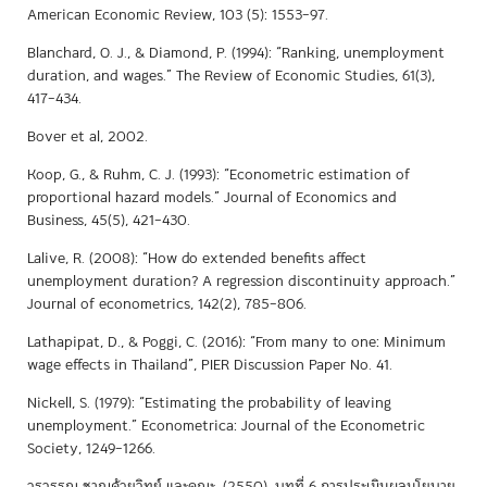
American Economic Review, 103 (5): 1553–97.
Blanchard, O. J., & Diamond, P. (1994): “Ranking, unemployment
duration, and wages.” The Review of Economic Studies, 61(3),
417–434.
Bover et al, 2002.
Koop, G., & Ruhm, C. J. (1993): “Econometric estimation of
proportional hazard models.” Journal of Economics and
Business, 45(5), 421–430.
Lalive, R. (2008): “How do extended benefits affect
unemployment duration? A regression discontinuity approach.”
Journal of econometrics, 142(2), 785–806.
Lathapipat, D., & Poggi, C. (2016): “From many to one: Minimum
wage effects in Thailand”, PIER Discussion Paper No. 41.
Nickell, S. (1979): “Estimating the probability of leaving
unemployment.” Econometrica: Journal of the Econometric
Society, 1249–1266.
วรวรรณ ชาญด้วยวิทย์ และคณะ. (2550). บทที่ 6 การประเมินผลนโยบาย