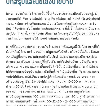
บทสรุปและนัยเชิงนโยบาย
โครงการประกันการว่างงานนั้นมีขึ้นเพื่อบรรเทาความเดือดร้อนของผู้ว่าง
งานขณะที่กำลังหางานใหม่ทำ ขณะเดียวกันในการกำหนดสิทธิผลประโยชน์
ระยะเวลาในการจ่ายเงินทดแทน เงื่อนไขในการจ่ายเงินสมทบและการรับ
สิทธิ ก็ต้องมีการชั่งน้ำหนักว่าหลักเกณฑ์ต่าง ๆ ที่ตั้งขึ้นนั้นมีความเป็นธรรม
ต่อผู้ประกันตนทั้งหมดเพียงใด เป็นการสร้างแรงจูงใจให้ผู้ว่างงานไม่รีบหา
งานทำหรือไม่ และช่วยให้ระบบประกันมีความยั่งยืนหรือไม่
ภาพที่ชัดเจนของโครงการประกันว่างงานจากข้อมูลชุดนี้ คือ โครงการนี้ได้
ช่วยเหลือผู้ว่างงานจำนวนมาก แต่ผู้มาขอรับสิทธิประโยชน์นั้นเกือบร้อยละ
90 เป็นผู้ที่ออกจากงานโดยสมัครใจ สัดส่วนแรงงานอายุไม่เกิน 40 ค่อน
ข้างมาก และร้อยละ 12 ของผู้ที่กลับเข้างานได้กลับไปยังนายจ้างเดิม การ
เข้า ๆ ออก ๆ จากงานและมายื่นขอรับสิทธินั้นเป็นเรื่องที่สามารถทำได้ภาย
ใต้ข้อกฎหมายปัจจุบัน แต่หากเกิดขึ้นซ้ำ ๆ ก็เป็นเรื่องที่น่ากังวล เพราะอาจ
จะก่อให้เกิดความไม่เป็นธรรมกับผู้ประกันตนอื่น ๆ ยกตัวอย่างเช่น หาก
เปรียบเทียบลูกจ้าง 2 คนซึ่งได้เงินเดือนเดือนละ 10,000 บาท คนแรก
ทำงาน 20 ปีแล้วจึงลาออก อีกคนหนึ่งทำงานปีละ 8 เดือนและออกมายื่น
ขอสิทธิทุก ๆ ช่วงที่ว่างงาน ในกรณีนี้ เงินสมทบรวมจากลูกจ้างและ
นายจ้างอยู่ที่เดือนละ 100 บาท หากคิดในระยะเวลา 20 ปี ลูกจ้างคนแรกมี
การส่งเงินสมทบเข้ามาทั้งหมด 100x12x20 = 24,000 บาท และรับเงิน