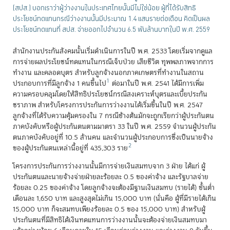
(สปส.) บอกเราว่าผู้ว่างงานในประเทศไทยนั้นมีไม่ใช่น้อย ผู้ที่ได้รับสิทธิ
ประโยชน์ทดแทนกรณีว่างงานนั้นมีประมาณ 1.4 แสนรายต่อเดือน คิดเป็นผล
ประโยชน์ทดแทนที่ สปส. จ่ายออกไปจำนวน 6.5 พันล้านบาทในปี พ.ศ. 2559
สำนักงานประกันสังคมนั้นเริ่มดำเนินการในปี พ.ศ. 2533 โดยเริ่มจากดูแล
การจ่ายผลประโยชน์ทดแทนในกรณีเจ็บป่วย เสียชีวิต ทุพพลภาพจากการ
ทำงาน และคลอดบุตร สำหรับลูกจ้างนอกภาคเกษตรที่ทำงานในสถาน
1
ประกอบการที่มีลูกจ้าง 1 คนขึ้นไป
ต่อมาในปี พ.ศ. 2541 ได้มีการเพิ่ม
ความครอบคลุมโดยให้สิทธิประโยชน์กรณีสงเคราะห์บุตรและเบี้ยประกัน
ชราภาพ สำหรับโครงการประกันการว่างงานได้เริ่มขึ้นในปี พ.ศ. 2547
ลูกจ้างที่ได้รับความคุ้มครองใน 7 กรณีข้างต้นมักจะถูกเรียกว่าผู้ประกันตน
ภาคบังคับหรือผู้ประกันตนตามมาตรา 33 ในปี พ.ศ. 2559 จำนวนผู้ประกัน
ตนภาคบังคับอยู่ที่ 10.5 ล้านคน และจำนวนผู้ประกอบการซึ่งเป็นนายจ้าง
2
ของผู้ประกันตนเหล่านี้อยู่ที่ 435,303 ราย
โครงการประกันการว่างงานนั้นมีการจ่ายเงินสมทบจาก 3 ฝ่าย ได้แก่ ผู้
ประกันตนและนายจ้างจ่ายฝ่ายละร้อยละ 0.5 ของค่าจ้าง และรัฐบาลจ่าย
ร้อยละ 0.25 ของค่าจ้าง โดยลูกจ้างจะต้องมีฐานเงินสมทบ (รายได้) ขั้นต่ำ
เดือนละ 1,650 บาท และสูงสุดไม่เกิน 15,000 บาท (นั่นคือ ผู้ที่มีรายได้เกิน
15,000 บาท ก็จะสมทบเพียงร้อยละ 0.5 ของ 15,000 บาท) สำหรับผู้
ประกันตนที่มีสิทธิได้เงินทดแทนการว่างงานนั้นจะต้องจ่ายเงินสมทบมา