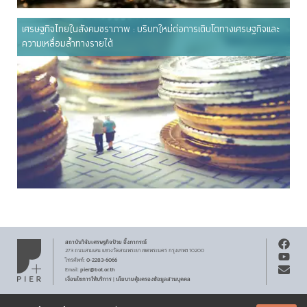
เศรษฐกิจไทยในสังคมชราภาพ : บริบทใหม่ต่อการเติบโตทางเศรษฐกิจและ
ความเหลื่อมล้ำทางรายได้
สถาบันวิจัยเศรษฐกิจ
ป๋วย อึ๊งภากรณ์
273 ถนนสามเสน
แขวงวัดสามพระยา
เขตพระนคร
กรุงเทพฯ 10200
0-2283-6066
โทรศัพท์
:
pier@bot.or.th
Email:
เงื่อนไขการให้บริการ
นโยบายคุ้มครองข้อมูลส่วนบุคคล
|
สงวนลิขสิทธิ์ พ.ศ.
2569
สถาบันวิจัยเศรษฐกิจ
ป๋วย อึ๊งภากรณ์
รับจดหมายข่าว PIER