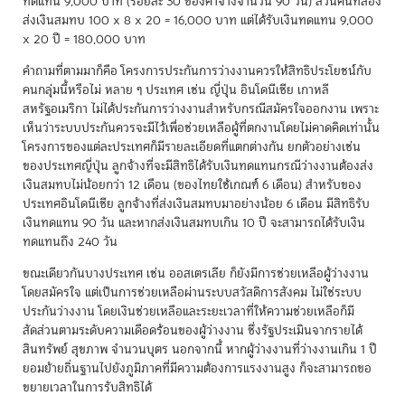
ทดแทน 9,000 บาท (ร้อยละ 30 ของค่าจ้างจำนวน 90 วัน) ส่วนคนที่สอง
ส่งเงินสมทบ 100 x 8 x 20 = 16,000 บาท แต่ได้รับเงินทดแทน 9,000
x 20 ปี = 180,000 บาท
คำถามที่ตามมาก็คือ โครงการประกันการว่างงานควรให้สิทธิประโยชน์กับ
คนกลุ่มนี้หรือไม่ หลาย ๆ ประเทศ เช่น ญี่ปุ่น อินโดนีเซีย เกาหลี
สหรัฐอเมริกา ไม่ได้ประกันการว่างงานสำหรับกรณีสมัครใจออกงาน เพราะ
เห็นว่าระบบประกันควรจะมีไว้เพื่อช่วยเหลือผู้ที่ตกงานโดยไม่คาดคิดเท่านั้น
โครงการของแต่ละประเทศก็มีรายละเอียดที่แตกต่างกัน ยกตัวอย่างเช่น
ของประเทศญี่ปุ่น ลูกจ้างที่จะมีสิทธิได้รับเงินทดแทนกรณีว่างงานต้องส่ง
เงินสมทบไม่น้อยกว่า 12 เดือน (ของไทยใช้เกณฑ์ 6 เดือน) สำหรับของ
ประเทศอินโดนีเซีย ลูกจ้างที่ส่งเงินสมทบมาอย่างน้อย 6 เดือน มีสิทธิรับ
เงินทดแทน 90 วัน และหากส่งเงินสมทบเกิน 10 ปี จะสามารถได้รับเงิน
ทดแทนถึง 240 วัน
ขณะเดียวกันบางประเทศ เช่น ออสเตรเลีย ก็ยังมีการช่วยเหลือผู้ว่างงาน
โดยสมัครใจ แต่เป็นการช่วยเหลือผ่านระบบสวัสดิการสังคม ไม่ใช่ระบบ
ประกันว่างงาน โดยเงินช่วยเหลือและระยะเวลาที่ให้ความช่วยเหลือก็มี
สัดส่วนตามระดับความเดือดร้อนของผู้ว่างงาน ซึ่งรัฐประเมินจากรายได้
สินทรัพย์ สุขภาพ จำนวนบุตร นอกจากนี้ หากผู้ว่างงานที่ว่างงานเกิน 1 ปี
ยอมย้ายถิ่นฐานไปยังภูมิภาคที่มีความต้องการแรงงานสูง ก็จะสามารถขอ
ขยายเวลาในการรับสิทธิได้