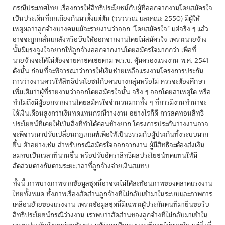
กรณีประเทศไทย เรื่องการให้สิทธิประโยชน์กับผู้ที่ออกจากงานโดยสมัครใจ
เป็นประเด็นที่ถกเถียงกันมาตั้งแต่ต้น (วรวรรณ และคณะ 2550) มีผู้ให้
เหตุผลว่าลูกจ้างบางคนแม้จะรายงานว่าออก “โดยสมัครใจ” แต่จริง ๆ แล้ว
อาจจะถูกกลั่นแกล้งหรือบีบให้ออกจากงานโดยไม่สมัครใจ เพราะนายจ้าง
นั้นมีแรงจูงใจอยากให้ลูกจ้างออกจากงานโดยสมัครใจมากกว่า เพื่อที่
นายจ้างจะได้ไม่ต้องจ่ายค่าชดเชยตาม พ.ร.บ. คุ้มครองแรงงาน พ.ศ. 2541
ดังนั้น ก่อนที่จะพิจารณาว่าการให้เงินช่วยเหลือแรงงานโครงการประกัน
การว่างงานควรให้สิทธิประโยชน์กับคนบางกลุ่มหรือไม่ ควรจะต้องศึกษา
เพิ่มเติมว่าผู้ที่รายงานว่าออกโดยสมัครใจนั้น จริง ๆ ออกโดยสาเหตุใด หรือ
ทำไมถึงมีผู้ออกจากงานโดยสมัครใจจำนวนมากทั้ง ๆ ที่การมีงานทำน่าจะ
ได้เงินเดือนสูงกว่าเงินทดแทนกรณีว่างงาน อย่างไรก็ดี การลดทอนสิทธิ
ประโยชน์ที่เคยให้เป็นสิ่งที่ทำได้ค่อนข้างยาก โครงการประกันว่างงานอาจ
จะพิจารณาปรับเปลี่ยนกฎเกณฑ์เพื่อให้เป็นธรรมกับผู้ประกันทั้งระบบมาก
ขึ้น ตัวอย่างเช่น สำหรับกรณีสมัครใจออกจากงาน ผู้มีสิทธิจะต้องส่งเงิน
สมทบเป็นเวลาที่นานขึ้น หรือปรับอัตราสิทธิผลประโยชน์ทดแทนให้มี
สัดส่วนต่างกันตามระยะเวลาที่ลูกจ้างจ่ายเงินสมทบ
ทั้งนี้ ภาพบางภาพจากข้อมูลชุดนี้อาจจะไม่ได้สะท้อนภาพของตลาดแรงงาน
ไทยทั้งหมด ทั้งภาพเรื่องสัดส่วนลูกจ้างที่ไม่กลับเข้ามาในระบบและภาพการ
เคลื่อนย้ายของแรงงาน เพราะข้อมูลชุดนี้มีเฉพาะผู้ประกันตนที่มายื่นขอรับ
สิทธิประโยชน์กรณีว่างงาน เราพบว่าสัดส่วนของลูกจ้างที่ไม่กลับมาเข้าใน