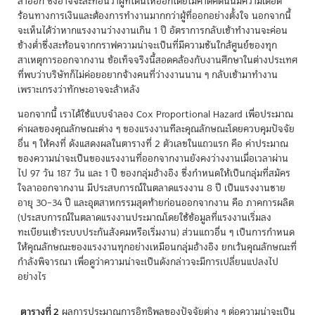
ลาออก ซึ่งอาจจะสะท้อนว่าผู้ที่โดนให้ออกโดยไม่คาดคิดนั้นมีความเดือด
ร้อนทางการเงินและต้องการทำงานมากกว่าผู้ที่ออกอย่างตั้งใจ นอกจากนี้
จะเห็นได้ว่าหากแรงงานว่างงานเกิน 1 ปี อัตราการกลับเข้าทำงานจะค่อน
ข้างต่ำซึ่งสะท้อนจากกราฟความน่าจะเป็นที่มีความชันใกล้ศูนย์ของทุก
สาเหตุการออกจากงาน ข้อเท็จจริงนี้สอดคล้องกับงานศึกษาในต่างประเทศ
ที่พบว่าบริษัทก็ไม่ค่อยอยากจ้างคนที่ว่างงานนาน ๆ กลับเข้ามาทำงาน
เพราะเกรงว่าทักษะอาจจะล้าหลัง
นอกจากนี้ เราได้ใช้แบบจำลอง Cox Proportional Hazard เพื่อประมาณ
ค่าผลของคุณลักษณะต่าง ๆ ของแรงงานทีละคุณลักษณะโดยควบคุมปัจจัย
อื่น ๆ ให้คงที่ ดังแสดงผลในตารางที่ 2 ตัวเลขในแถวแรก คือ ค่าประมาณ
ของความน่าจะเป็นของแรงงานที่ออกจากงานยังคงว่างงานเมื่อเวลาผ่าน
ไป 97 วัน 187 วัน และ 1 ปี ของกลุ่มอ้างอิง ซึ่งกำหนดให้เป็นกลุ่มที่สมัคร
ใจลาออกจากงาน มีประสบการณ์ในตลาดแรงงาน 8 ปี เป็นแรงงานชาย
อายุ 30–34 ปี และอุตสาหกรรมสุดท้ายก่อนออกจากงาน คือ ภาคการผลิต
(ประสบการณ์ในตลาดแรงงานประมาณโดยใช้ข้อมูลที่แรงงานเริ่มลง
ทะเบียนเข้าระบบประกันสังคมหรือเริ่มงาน) ส่วนแถวอื่น ๆ เป็นการกำหนด
ให้คุณลักษณะของแรงงานทุกอย่างเหมือนกลุ่มอ้างอิง ยกเว้นคุณลักษณะที่
กำลังพิจารณา เพื่อดูว่าความน่าจะเป็นดังกล่าวจะมีการเปลี่ยนแปลงไป
อย่างไร
ตารางที่ 2
ผลการประมาณการอิทธิพลของปัจจัยต่าง ๆ ต่อความน่าจะเป็น