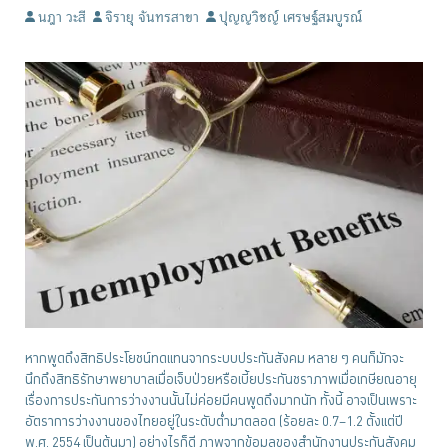
นฎา วะสี
จิรายุ จันทรสาขา
ปุญญวิชญ์ เศรษฐ์สมบูรณ์
หากพูดถึงสิทธิประโยชน์ทดแทนจากระบบประกันสังคม หลาย ๆ คนก็มักจะ
นึกถึงสิทธิรักษาพยาบาลเมื่อเจ็บป่วยหรือเบี้ยประกันชราภาพเมื่อเกษียณอายุ
เรื่องการประกันการว่างงานนั้นไม่ค่อยมีคนพูดถึงมากนัก ทั้งนี้ อาจเป็นเพราะ
อัตราการว่างงานของไทยอยู่ในระดับต่ำมาตลอด (ร้อยละ 0.7–1.2 ตั้งแต่ปี
พ.ศ. 2554 เป็นต้นมา) อย่างไรก็ดี ภาพจากข้อมูลของสำนักงานประกันสังคม