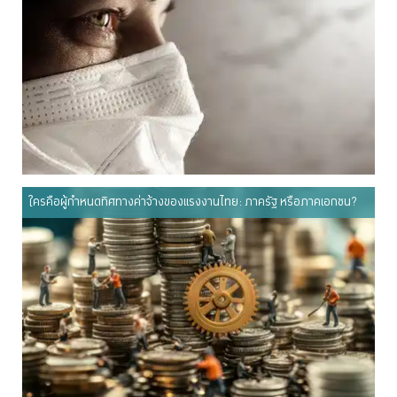
ใครคือผู้กำหนดทิศทางค่าจ้างของแรงงานไทย: ภาครัฐ หรือภาคเอกชน?