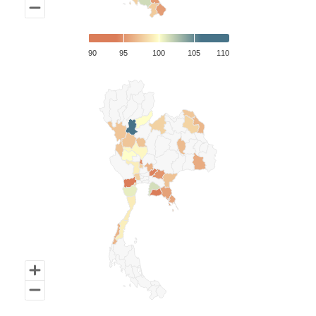
90
95
100
105
110
End of interactive chart.
Chart
Map of Thailand with 1 data series.