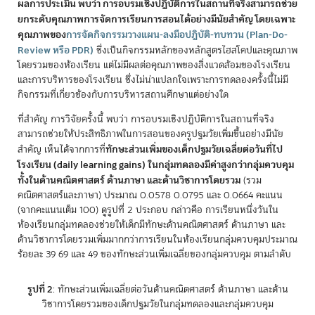
ผลการประเมิน พบว่า การอบรมเชิงปฏิบัติการในสถานที่จริงสามารถช่วย
ยกระดับคุณภาพการจัดการเรียนการสอนได้อย่างมีนัยสำคัญ โดยเฉพาะ
คุณภาพของ
การจัดกิจกรรมวางแผน-ลงมือปฏิบัติ-ทบทวน (Plan-Do-
Review หรือ PDR)
ซึ่งเป็นกิจกรรมหลักของหลักสูตรไฮสโคปและคุณภาพ
โดยรวมของห้องเรียน แต่ไม่มีผลต่อคุณภาพของสิ่งแวดล้อมของโรงเรียน
และการบริหารของโรงเรียน ซึ่งไม่น่าแปลกใจเพราะการทดลองครั้งนี้ไม่มี
กิจกรรมที่เกี่ยวข้องกับการบริหารสถานศึกษาแต่อย่างใด
ที่สำคัญ การวิจัยครั้งนี้ พบว่า การอบรมเชิงปฏิบัติการในสถานที่จริง
สามารถช่วยให้ประสิทธิภาพในการสอนของครูปฐมวัยเพิ่มขึ้นอย่างมีนัย
ทักษะส่วนเพิ่มของเด็กปฐมวัยเฉลี่ยต่อวันที่ไป
สำคัญ เห็นได้จากการที่
โรงเรียน (daily learning gains) ในกลุ่มทดลองมีค่าสูงกว่ากลุ่มควบคุม
ทั้งในด้านคณิตศาสตร์ ด้านภาษา และด้านวิชาการโดยรวม
(รวม
คณิตศาสตร์และภาษา) ประมาณ 0.0578 0.0795 และ 0.0664 คะแนน
(จากคะแนนเต็ม 100) ดูรูปที่ 2 ประกอบ กล่าวคือ การเรียนหนึ่งวันใน
ห้องเรียนกลุ่มทดลองช่วยให้เด็กมีทักษะด้านคณิตศาสตร์ ด้านภาษา และ
ด้านวิชาการโดยรวมเพิ่มมากกว่าการเรียนในห้องเรียนกลุ่มควบคุมประมาณ
ร้อยละ 39 69 และ 49 ของทักษะส่วนเพิ่มเฉลี่ยของกลุ่มควบคุม ตามลำดับ
รูปที่ 2
: ทักษะส่วนเพิ่มเฉลี่ยต่อวันด้านคณิตศาสตร์ ด้านภาษา และด้าน
วิชาการโดยรวมของเด็กปฐมวัยในกลุ่มทดลองและกลุ่มควบคุม