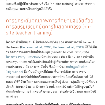
อบรมเชิงปฏิบัติการในสถานที่จริง (on-site training) สามารถช่วยยก
ระดับคุณภาพการศึกษาปฐมวัยได้จริง
การยกระดับคุณภาพการศึกษาปฐมวัยด้วย
การอบรมเชิงปฏิบัติการในสถานที่จริง (on-
site teacher training)
โครงการไรซ์ไทยแลนด์เริ่มต้นจากงานวิจัยของ ศาสตราจารย์ James J.
Heckman
(
Heckman et al., 2010
;
Heckman et al., 2013
)
ที่ชี้ให้เห็น
ว่า อัตราส่วนผลประโยชน์ต่อต้นทุน (benefit-to-cost ratio) ของ
โครงการ Perry Preschool
มีค่าประมาณ 7 ต่อ 1 ถึง 12 ต่อ 1 กล่าวคือ
การลงทุน 1 บาท จะได้ผลประโยชน์ต่อผู้เข้าร่วมโครงการฯ และสังคมโดย
รวมประมาณ 7 ถึง 12 บาท ดังนั้น จึงเลือกนำเอา
หลักสูตรไฮสโคป
(HighScope)
ซึ่งเป็นหลักสูตรที่พัฒนาขึ้นภายใต้โครงการ Perry
Preschool มาปรับใช้กับบริบทของประเทศไทย โดยเริ่มด้วยการนำไป
ทดลองใช้ที่จังหวัดมหาสารคามและกาฬสินธุ์ ด้วยการสุ่มเลือกศูนย์พัฒนา
เด็กเล็ก (ศพด.) จำนวน 19 แห่ง (จากทั้งหมด 50 แห่ง) ให้มีครูปฐมวัยที่
จัดหาโดยโครงการร่วมสอนด้วยกระบวนการไฮสโคปเป็นระยะเวลาหนึ่งปี
การศึกษา
ผลการประเมินพบว่า เด็กปฐมวัยที่เรียนใน ศพด. ที่มีครูปฐมวัยของ