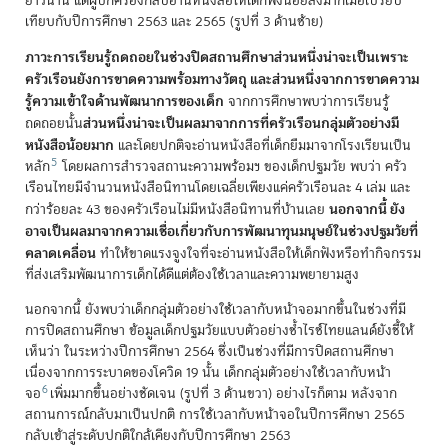
ยาวนาน แต่ผู้ปกครองกลับอ่านหนังสือให้เด็กฟังน้อยลงมากเมื่อเปรียบ
เทียบกับปีการศึกษา 2563 และ 2565 (รูปที่ 3 ด้านซ้าย)
ภาวะการเรียนรู้ถดถอยในช่วงปิดสถานศึกษาส่วนหนึ่งน่าจะเป็นเพราะ
ครัวเรือนยังการขาดความพร้อมทางวัตถุ และส่วนหนึ่งจากการขาดความ
รู้ความเข้าใจด้านพัฒนาการของเด็ก
จากการศึกษาพบว่าการเรียนรู้
ส่วนหนึ่งน่าจะเป็นผลมาจากการที่ครัวเรือนกลุ่มตัวอย่างมี
ถดถอยนั้น
หนังสือน้อยมาก
และโดยปกติจะอ่านหนังสือที่เด็กยืมมาจากโรงเรียนเป็น
5
หลัก
โดยผลการสำรวจสถานะความพร้อมฯ ของเด็กปฐมวัย พบว่า ครัว
เรือนไทยมีจำนวนหนังสือนิทานโดยเฉลี่ยเพียงแค่ครัวเรือนละ 4 เล่ม และ
นอกจากนี้ ยัง
กว่าร้อยละ 43 ของครัวเรือนไม่มีหนังสือนิทานที่บ้านเลย
อาจเป็นผลมาจากความเชื่อเกี่ยวกับการพัฒนาทุนมนุษย์ในช่วงปฐมวัยที่
คลาดเคลื่อน
ทำให้ขาดแรงจูงใจที่จะอ่านหนังสือให้เด็กฟังหรือทำกิจกรรม
ที่ส่งเสริมพัฒนาการเด็กได้ดีแต่ต้องใช้เวลาและความพยายามสูง
นอกจากนี้ ยังพบว่าเด็กกลุ่มตัวอย่างใช้เวลากับหน้าจอมากขึ้นในช่วงที่มี
การปิดสถานศึกษา ข้อมูลเด็กปฐมวัยแบบตัวอย่างซ้ำไรซ์ไทยแลนด์ยังชี้ให้
เห็นว่า ในระหว่างปีการศึกษา 2564 ซึ่งเป็นช่วงที่มีการปิดสถานศึกษา
เนื่องจากการระบาดของโควิด 19 นั้น เด็กกลุ่มตัวอย่างใช้เวลากับหน้า
6
จอ
เพิ่มมากขึ้นอย่างชัดเจน (รูปที่ 3 ด้านขวา) อย่างไรก็ตาม หลังจาก
สถานการณ์กลับมาเป็นปกติ การใช้เวลากับหน้าจอในปีการศึกษา 2565
กลับเข้าสู่ระดับปกติใกล้เคียงกับปีการศึกษา 2563