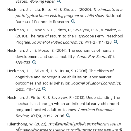
States.
Working Paper
.
Heckman, J. J., Liu, B., Lu, M., & Zhou, J. (2020).
The impacts of a
prototypical home visiting program on child skills
. National
Bureau of Economic Research.
Heckman, J. J., Moon, S. H., Pinto, R., Savelyev, P. A., & Yavitz, A.
(2010). The rate of return to the HighScope Perry Preschool
Program.
Journal of Public Economics
,
94
(1–2), 114–128.
Heckman, J. J., & Mosso, S. (2014). The economics of human
development and social mobility.
Annu. Rev. Econ.
,
6
(1),
689–733.
Heckman, J. J., Stixrud, J., & Urzua, S. (2006). The effects of
cognitive and noncognitive abilities on labor market
outcomes and social behavior.
Journal of Labor Economics
,
24
(3), 411–482.
Heckman, J., Pinto, R., & Savelyev, P. (2013). Understanding the
mechanisms through which an influential early childhood
program boosted adult outcomes.
American Economic
Review
,
103
(6), 2052–2086.
Kilenthong, W. (2023).
การพัฒนาเด็กปฐมวัยด้วยการพัฒนาการอบรม
เลี้ยงดูของผู้ปกครอง (parenting): บทเรียนจากการทดลองสุ่มแบบมี