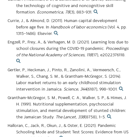
the technology of cognitive and noncognitive skill
formation.
Econometrica
,
78
(3), 883–931.
Currie, J., & Almond, D. (2011). Human capital development
before age five. In
Handbook of labor economics
(Vol. 4, pp.
1315–1486). Elsevier.
Engzell, P., Frey, A., & Verhagen, M. D. (2021). Learning loss due to
school closures during the COVID-19 pandemic.
Proceedings
of the National Academy of Sciences
,
118
(17), e2022376118.
Gertler, P., Heckman, J., Pinto, R., Zanolini, A., Vermeersch, C.,
Walker, S., Chang, S. M., & Grantham-McGregor, S. (2014).
Labor market returns to an early childhood stimulation
intervention in Jamaica.
Science
,
344
(6187), 998–1001.
Grantham-McGregor, S. M., Powell, C. A., Walker, S. P., & Himes, J.
H. (1991). Nutritional supplementation, psychosocial
stimulation, and mental development of stunted children:
the Jamaican Study.
The Lancet
,
338
(8758), 1–5.
Halloran, C., Jack, R., Okun, J., & Oster, E. (2021). Pandemic
Schooling Mode and Student Test Scores: Evidence from US