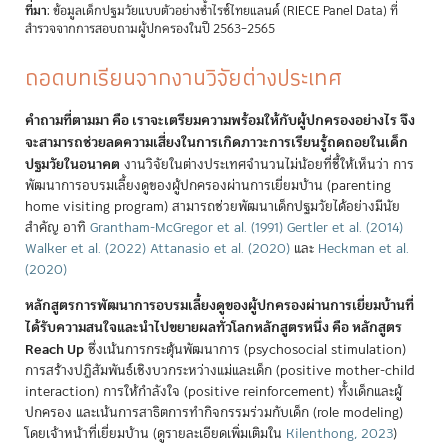
ที่มา
: ข้อมูลเด็กปฐมวัยแบบตัวอย่างซ้ำไรซ์ไทยแลนด์ (RIECE Panel Data) ที่
สำรวจจากการสอบถามผู้ปกครองในปี 2563–2565
ถอดบทเรียนจากงานวิจัยต่างประเทศ
คำถามที่ตามมา คือ เราจะเตรียมความพร้อมให้กับผู้ปกครองอย่างไร จึง
จะสามารถช่วยลดความเสี่ยงในการเกิดภาวะการเรียนรู้ถดถอยในเด็ก
ปฐมวัยในอนาคต
งานวิจัยในต่างประเทศจำนวนไม่น้อยที่ชี้ให้เห็นว่า การ
พัฒนาการอบรมเลี้ยงดูของผู้ปกครองผ่านการเยี่ยมบ้าน (parenting
home visiting program) สามารถช่วยพัฒนาเด็กปฐมวัยได้อย่างมีนัย
สำคัญ อาทิ
Grantham-McGregor et al. (1991)
Gertler et al. (2014)
Walker et al. (2022)
Attanasio et al. (2020)
และ
Heckman et al.
(2020)
หลักสูตรการพัฒนาการอบรมเลี้ยงดูของผู้ปกครองผ่านการเยี่ยมบ้านที่
ได้รับความสนใจและนำไปขยายผลทั่วโลกหลักสูตรหนึ่ง คือ หลักสูตร
Reach Up
ซึ่งเน้นการกระตุ้นพัฒนาการ (psychosocial stimulation)
การสร้างปฏิสัมพันธ์เชิงบวกระหว่างแม่และเด็ก (positive mother-child
interaction) การให้กำลังใจ (positive reinforcement) ทั้งเด็กและผู้
ปกครอง และเน้นการสาธิตการทำกิจกรรมร่วมกับเด็ก (role modeling)
โดยเจ้าหน้าที่เยี่ยมบ้าน
(
ดูรายละเอียดเพิ่มเติมใน
Kilenthong, 2023
)