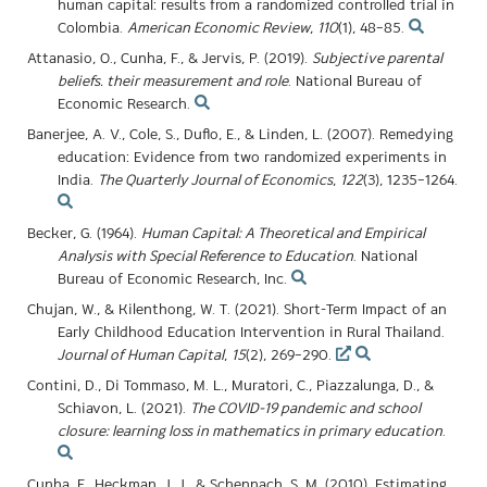
human capital: results from a randomized controlled trial in
Colombia.
American Economic Review
,
110
(1), 48–85.
Attanasio, O., Cunha, F., & Jervis, P. (2019).
Subjective parental
beliefs. their measurement and role
. National Bureau of
Economic Research.
Banerjee, A. V., Cole, S., Duflo, E., & Linden, L. (2007). Remedying
education: Evidence from two randomized experiments in
India.
The Quarterly Journal of Economics
,
122
(3), 1235–1264.
Becker, G. (1964).
Human Capital: A Theoretical and Empirical
Analysis with Special Reference to Education
. National
Bureau of Economic Research, Inc.
Chujan, W., & Kilenthong, W. T. (2021). Short-Term Impact of an
Early Childhood Education Intervention in Rural Thailand.
Journal of Human Capital
,
15
(2), 269–290.
Contini, D., Di Tommaso, M. L., Muratori, C., Piazzalunga, D., &
Schiavon, L. (2021).
The COVID-19 pandemic and school
closure: learning loss in mathematics in primary education
.
Cunha, F., Heckman, J. J., & Schennach, S. M. (2010). Estimating