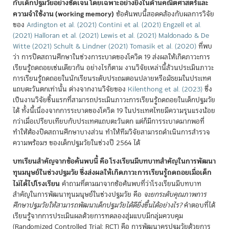
กับเด็กปฐมวัยอย่างชัดเจน โดยเฉพาะอย่างยิ่งในด้านคณิตศาสตร์และ
ความจำใช้งาน (working memory)
ข้อค้นพบนี้สอดคล้องกับผลการวิจัย
ของ
Ardington et al. (2021)
Contini et al. (2021)
Engzell et al.
(2021)
Halloran et al. (2021)
Lewis et al. (2021)
Maldonado & De
Witte (2021)
Schult & Lindner (2021)
Tomasik et al. (2020)
ที่พบ
ว่า การปิดสถานศึกษาในช่วงการะบาดของโควิด 19 ส่งผลให้เกิดภาวะการ
เรียนรู้ถดถอยเช่นเดียวกัน อย่างไรก็ตาม งานวิจัยเหล่านี้ล้วนประเมินภาวะ
การเรียนรู้ถดถอยในนักเรียนระดับประถมตอนปลายหรือมัธยมในประเทศ
แถบตะวันตกเท่านั้น ต่างจากงานวิจัยของ
Kilenthong et al. (2023)
ซึ่ง
เป็นงานวิจัยชิ้นแรกที่สามารถประเมินภาวะการเรียนรู้ถดถอยในเด็กปฐมวัย
ได้ ทั้งนี้เนื่องจากการระบาดของโควิด 19 ในประเทศไทยมีความรุนแรงน้อย
กว่าเมื่อเปรียบเทียบกับประเทศแถบตะวันตก แต่ก็มีการระบาดมากพอที่
ทำให้ต้องปิดสถานศึกษาบางส่วน ทำให้ทีมวิจัยสามารถดำเนินการสำรวจ
ความพร้อมฯ ของเด็กปฐมวัยในช่วงปี 2564 ได้
บทเรียนสำคัญจากข้อค้นพบนี้ คือ โรงเรียนมีบทบาทสำคัญในการพัฒนา
ทุนมนุษย์ในช่วงปฐมวัย ซึ่งส่งผลให้เกิดภาวะการเรียนรู้ถดถอยเมื่อเด็ก
ไม่ได้ไปโรงเรียน
คำถามที่ตามมาจากข้อค้นพบที่ว่าโรงเรียนมีบทบาท
สำคัญในการพัฒนาทุนมนุษย์ในช่วงปฐมวัย คือ
จะยกระดับคุณภาพการ
ศึกษาปฐมวัยให้สามารถพัฒนาเด็กปฐมวัยได้ดียิ่งขึ้นได้อย่างไร?
คำตอบที่ได้
เรียนรู้จากการประเมินผลด้วยการทดลองสุ่มแบบมีกลุ่มควบคุม
(Randomized Controlled Trial: RCT) คือ การพัฒนาครูปฐมวัยด้วยการ