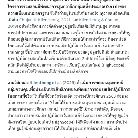
โครงการร่วมสอนมีพัฒนาการสูงกว่าอีกกลุ่มหนึ่งประมาณ 0.4 เท่าของ
ความเบี่ยงเบนมาตรฐาน
ซึ่งถือว่าอยู่ในระดับที่น่าพอใจ
(
ดูรายละเอียดเพิ่ม
เติมใน
Chujan & Kilenthong, 2021
และ
Kilenthong & Chujan,
2019
)
อย่างไรก็ตาม การจัดจ้างครูปฐมวัยเพิ่มเติมมีต้นทุนสูง ยากต่อ
การนำไปขยายผล และการร่วมสอนของครูโครงการยังไม่สามารถช่วยให้ครู
ที่สอนอยู่เดิมสามารถปรับเปลี่ยนวิธีการสอนได้มากเท่าที่ควร ทีมงานไรซ์
ไทยแลนด์จึงได้พัฒนาการอบรมเชิงปฏิบัติการในสถานที่จริง (on-site
training) ขึ้นในเวลาต่อมา ซึ่งเป็นวิธีการอบรมครูปฐมวัยที่เข้มข้นและเน้น
การปฏิบัติการสอนในห้องเรียนจริงเป็นเวลา 2 สัปดาห์ โดยมีวัตถุประสงค์
หลักเพื่อให้ผู้เข้าอบรมสามารถจัดการเรียนรู้แบบไฮสโคป (HighScope)
ตามแนวทางไรซ์ไทยแลนด์ได้อย่างมีประสิทธิภาพ
งานวิจัยของ
Kilenthong et al. (2023)
ดำเนินการทดลองสุ่มแบบมี
กลุ่มควบคุมเพื่อประเมินประสิทธิภาพของพัฒนาการอบรมเชิงปฏิบัติการ
2
ในสถานที่จริง
ในพื้นที่จังหวัดร้อยเอ็ด ระหว่างปีการศึกษา 2563 ก่อนจะ
เกิดการระบาดของโควิด 19 โดยได้รับการสนับสนุนจากกองทุนเพื่อความ
เสมอภาคทางการศึกษา (กสศ.) การทดลองนี้มีเป้าหมายสำคัญเพื่อตอบ
คำถามว่า การอบรมเชิงปฏิบัติการในสถานที่จริงสามารถช่วยให้ครูปฐมวัย
จัดการเรียนรู้แบบไฮสโคป (HighScope) ได้ดีเพียงใด และสามารถช่วยให้
เด็กปฐมวัยมีทักษะสูงกว่าการได้เรียนในรูปแบบปกติมากน้อยเพียงใด