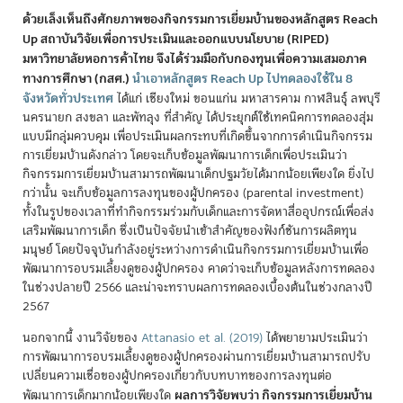
ด้วยเล็งเห็นถึงศักยภาพของกิจกรรมการเยี่ยมบ้านของหลักสูตร Reach
Up สถาบันวิจัยเพื่อการประเมินและออกแบบนโยบาย (RIPED)
มหาวิทยาลัยหอการค้าไทย จึงได้ร่วมมือกับกองทุนเพื่อความเสมอภาค
ทางการศึกษา (กสศ.)
นำเอาหลักสูตร Reach Up ไปทดลองใช้ใน 8
จังหวัดทั่วประเทศ
ได้แก่ เชียงใหม่ ขอนแก่น มหาสารคาม กาฬสินธุ์ ลพบุรี
นครนายก สงขลา และพัทลุง ที่สำคัญ ได้ประยุกต์ใช้เทคนิคการทดลองสุ่ม
แบบมีกลุ่มควบคุม เพื่อประเมินผลกระทบที่เกิดขึ้นจากการดำเนินกิจกรรม
การเยี่ยมบ้านดังกล่าว โดยจะเก็บข้อมูลพัฒนาการเด็กเพื่อประเมินว่า
กิจกรรมการเยี่ยมบ้านสามารถพัฒนาเด็กปฐมวัยได้มากน้อยเพียงใด ยิ่งไป
กว่านั้น จะเก็บข้อมูลการลงทุนของผู้ปกครอง (parental investment)
ทั้งในรูปของเวลาที่ทำกิจกรรมร่วมกับเด็กและการจัดหาสื่ออุปกรณ์เพื่อส่ง
เสริมพัฒนาการเด็ก ซึ่งเป็นปัจจัยนำเข้าสำคัญของฟังก์ชันการผลิตทุน
มนุษย์ โดยปัจจุบันกำลังอยู่ระหว่างการดำเนินกิจกรรมการเยี่ยมบ้านเพื่อ
พัฒนาการอบรมเลี้ยงดูของผู้ปกครอง คาดว่าจะเก็บข้อมูลหลังการทดลอง
ในช่วงปลายปี 2566 และน่าจะทราบผลการทดลองเบื้องต้นในช่วงกลางปี
2567
นอกจากนี้ งานวิจัยของ
Attanasio et al. (2019)
ได้พยายามประเมินว่า
การพัฒนาการอบรมเลี้ยงดูของผู้ปกครองผ่านการเยี่ยมบ้านสามารถปรับ
เปลี่ยนความเชื่อของผู้ปกครองเกี่ยวกับบทบาทของการลงทุนต่อ
ผลการวิจัยพบว่า กิจกรรมการเยี่ยมบ้าน
พัฒนาการเด็กมากน้อยเพียงใด