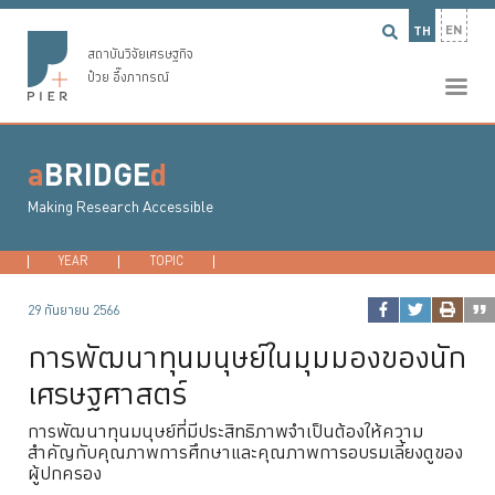
EN
TH
สถาบันวิจัยเศรษฐกิจ
ป๋วย อึ๊งภากรณ์
a
BRIDGE
d
Making Research Accessible
YEAR
2026
TOPIC
2025
DEVELOPMENT ECONOMICS
2024
2023
...
MACROECONO
29 กันยายน 2566
การพัฒนาทุนมนุษย์ในมุมมองของนัก
เศรษฐศาสตร์
การพัฒนาทุนมนุษย์ที่มีประสิทธิภาพจำเป็นต้องให้ความ
สำคัญกับคุณภาพการศึกษาและคุณภาพการอบรมเลี้ยงดูของ
ผู้ปกครอง