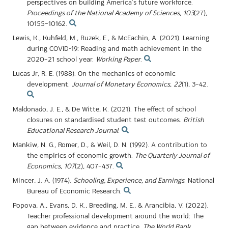
perspectives on building America’s future workforce.
Proceedings of the National Academy of Sciences
,
103
(27),
10155–10162.
Lewis, K., Kuhfeld, M., Ruzek, E., & McEachin, A. (2021). Learning
during COVID-19: Reading and math achievement in the
2020–21 school year.
Working Paper
.
Lucas Jr, R. E. (1988). On the mechanics of economic
development.
Journal of Monetary Economics
,
22
(1), 3–42.
Maldonado, J. E., & De Witte, K. (2021). The effect of school
closures on standardised student test outcomes.
British
Educational Research Journal
.
Mankiw, N. G., Romer, D., & Weil, D. N. (1992). A contribution to
the empirics of economic growth.
The Quarterly Journal of
Economics
,
107
(2), 407–437.
Mincer, J. A. (1974).
Schooling, Experience, and Earnings
. National
Bureau of Economic Research.
Popova, A., Evans, D. K., Breeding, M. E., & Arancibia, V. (2022).
Teacher professional development around the world: The
gap between evidence and practice.
The World Bank