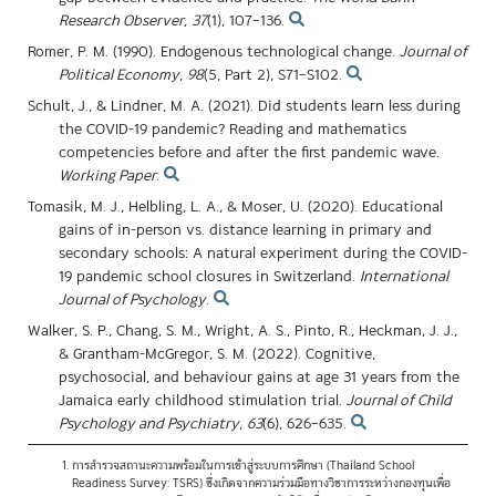
Research Observer
,
37
(1), 107–136.
Romer, P. M. (1990). Endogenous technological change.
Journal of
Political Economy
,
98
(5, Part 2), S71–S102.
Schult, J., & Lindner, M. A. (2021). Did students learn less during
the COVID-19 pandemic? Reading and mathematics
competencies before and after the first pandemic wave.
Working Paper
.
Tomasik, M. J., Helbling, L. A., & Moser, U. (2020). Educational
gains of in-person vs. distance learning in primary and
secondary schools: A natural experiment during the COVID-
19 pandemic school closures in Switzerland.
International
Journal of Psychology
.
Walker, S. P., Chang, S. M., Wright, A. S., Pinto, R., Heckman, J. J.,
& Grantham-McGregor, S. M. (2022). Cognitive,
psychosocial, and behaviour gains at age 31 years from the
Jamaica early childhood stimulation trial.
Journal of Child
Psychology and Psychiatry
,
63
(6), 626–635.
การสำรวจสถานะความพร้อมในการเข้าสู่ระบบการศึกษา (Thailand School
Readiness Survey: TSRS) ซึ่งเกิดจากความร่วมมือทางวิชาการระหว่างกองทุนเพื่อ