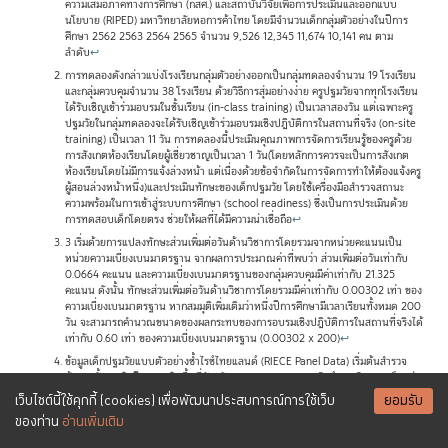
ความเสมอภาคทางการศึกษา (กสศ.) และสถาบันวิจัยเพื่อการประเมินและออกแบบ
นโยบาย (RIPED) มหาวิทยาลัยหอการค้าไทย โดยมีจำนวนเด็กกลุ่มตัวอย่างในปีการ
ศึกษา 2562 2563 2564 2565 จำนวน 9,526 12,345 11,674 10,141 คน ตาม
ลำดับ
↩
การทดลองดังกล่าวแบ่งโรงเรียนกลุ่มตัวอย่างออกเป็นกลุ่มทดลองจำนวน 19 โรงเรียน
และกลุ่มควบคุมจำนวน 38 โรงเรียน ด้วยวิธีการสุ่มอย่างง่าย ครูปฐมวัยจากทุกโรงเรียน
ได้รับเชิญเข้าร่วมอบรมในชั้นเรียน (in-class training) เป็นเวลาสองวัน แต่เฉพาะครู
ปฐมวัยในกลุ่มทดลองจะได้รับเชิญเข้าร่วมอบรมเชิงปฏิบัติการในสถานที่จริง (on-site
training) เป็นเวลา 11 วัน การทดลองนี้ประเมินคุณภาพการจัดการเรียนรู้ของครูด้วย
การสังเกตห้องเรียนโดยผู้เชี่ยวชาญเป็นเวลา 1 วัน(โดยหลักการควรจะเป็นการสังเกต
ห้องเรียนโดยไม่มีการแจ้งล่วงหน้า แต่เนื่องด้วยข้อจำกัดในการจัดการทำให้ต้องแจ้งครู
ผู้สอนล่วงหน้าหนึ่ง)และประเมินทักษะของเด็กปฐมวัย โดยใช้เครื่องมือสำรวจสถานะ
ความพร้อมในการเข้าสู่ระบบการศึกษา (school readiness) ซึ่งเป็นการประเมินด้วย
การทดสอบเด็กโดยตรง ช่วยให้ผลที่ได้มีความน่าเชื่อถือ
↩
3 เริ่มด้วยการแปลงทักษะส่วนเพิ่มต่อวันด้านวิชาการโดยรวมจากหน่วยคะแนนเป็น
หน่วยความเบี่ยงเบนมาตรฐาน จากผลการประมาณค่าที่พบว่า ส่วนเพิ่มต่อวันเท่ากับ
0.0664 คะแนน และความเบี่ยงเบนมาตรฐานของกลุ่มควบคุมมีค่าเท่ากับ 21.325
คะแนน ดังนั้น ทักษะส่วนเพิ่มต่อวันด้านวิชาการโดยรวมมีค่าเท่ากับ 0.00302 เท่า ของ
ความเบี่ยงเบนมาตรฐาน หากสมมุติเพิ่มเติมว่าหนึ่งปีการศึกษามีเวลาเรียนทั้งหมด 200
วัน จะสามารถคำนวณขนาดของผลกระทบของการอบรมเชิงปฏิบัติการในสถานที่จริงได้
เท่ากับ 0.60 เท่า ของความเบี่ยงเบนมาตรฐาน (0.00302 x 200)
↩
ข้อมูลเด็กปฐมวัยแบบตัวอย่างซ้ำไรซ์ไทยแลนด์ (RIECE Panel Data) เริ่มต้นสำรวจ
ข้อมูลครั้งแรกในปี 2558 ในพื้นที่จังหวัดมหาสารคามและกาฬสินธุ์ และติดตามเด็กกลุ่ม
ตัวอย่างคนเดิมต่อเนื่องมาทุกปี ปีละหนึ่งรอบ และวางแผนจะเก็บต่อเนื่องไปทุกปี โดย
เว็บไซต์นี้ใช้คุกกี้ (cookies) เพื่อพัฒนาประสบการณ์การใช้เว็บ
ยอมรับ
ในปี 2565 มีเด็กกลุ่มตัวอย่างที่อายุระหว่าง 7 ถึง 11 ปีจำนวน 1,261 คน
↩
ของท่าน
อ่านเพิ่มเติม
เด็กกลุ่มตัวอย่างของไรซ์ไทยแลนด์จะได้เข้าร่วมกิจกรรมพานิทานกลับบ้านที่สถาน