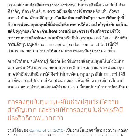
อารมณ์ส่งผลต่อผลิตภาพ (productivity) ในการผลิตซึ่งส่งผลต่อค่าจ้าง
ที่สำคัญ ทักษะด้านสังคมอารมณ์มีผลต่อการใช้สารเสพติด เช่น กัญชา
นัยเชิงนโยบายที่สำคัญจากงานวิจัยกลุ่มนี้
มากกว่าทักษะด้านสติปัญญา
คือ การพัฒนาทุนมนุษย์ที่มีประสิทธิภาพควรให้ความสำคัญทั้งทักษะด้าน
สติปัญญาและทักษะด้านสังคมอารมณ์ และควรจะต้องทำความเข้าใจ
กระบวนการผลิตทักษะแต่ละด้าน
หรือที่นักเศรษฐศาสตร์เรียกว่า ฟังก์ชัน
การผลิตทุนมนุษย์ (human capital production function) เพื่อให้
สามารถออกแบบนโยบายให้มีประสิทธิภาพและเป็นรูปธรรมมากขึ้น
อย่างไรก็ตาม องค์ความรู้เกี่ยวกับฟังก์ชันการผลิตทุนมนุษย์นั้นยังไม่มาก
พอที่จะช่วยให้สามารถออกแบบนโยบายด้านการศึกษาและการพัฒนาทุน
มนุษย์ให้มีประสิทธิภาพได้ จึงทำให้การพัฒนาทุนมนุษย์ไม่สามารถทำได้ดี
เท่าที่ควร รวมไปถึงการใช้งบประมาณอย่างสิ้นเปลือง การเลือกนโยบาย
ตามความชอบส่วนบุคคลของผู้นำ และการเปลี่ยนแปลงนโยบายบ่อยเกินไป
การลงทุนในทุนมนุษย์ในช่วงปฐมวัยมีความ
สำคัญมาก และช่วยให้การลงทุนในช่วงหลังมี
ประสิทธิภาพมากกว่า
งานวิจัยของ
Cunha et al. (2010)
เป็นงานชิ้นแรกๆ ที่สามารถประมาณค่า