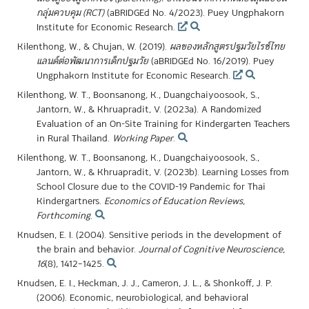
กลุ่มควบคุม (RCT)
(aBRIDGEd No. 4/2023). Puey Ungphakorn
Institute for Economic Research.
Kilenthong, W., & Chujan, W. (2019).
ผลของหลักสูตรปฐมวัยไรซ์ไทย
แลนด์ต่อพัฒนาการเด็กปฐมวัย
(aBRIDGEd No. 16/2019). Puey
Ungphakorn Institute for Economic Research.
Kilenthong, W. T., Boonsanong, K., Duangchaiyoosook, S.,
Jantorn, W., & Khruapradit, V. (2023a). A Randomized
Evaluation of an On-Site Training for Kindergarten Teachers
in Rural Thailand.
Working Paper
.
Kilenthong, W. T., Boonsanong, K., Duangchaiyoosook, S.,
Jantorn, W., & Khruapradit, V. (2023b). Learning Losses from
School Closure due to the COVID-19 Pandemic for Thai
Kindergartners.
Economics of Education Reviews
,
Forthcoming
.
Knudsen, E. I. (2004). Sensitive periods in the development of
the brain and behavior.
Journal of Cognitive Neuroscience
,
16
(8), 1412–1425.
Knudsen, E. I., Heckman, J. J., Cameron, J. L., & Shonkoff, J. P.
(2006). Economic, neurobiological, and behavioral