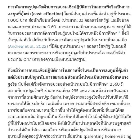
การพัฒนาครูปฐมวัยด้วยการอบรมเชิงปฏิบัติการในสถานที่จริงเป็นการ
ลงทุนที่คุ้มค่า (cost-effective)
โดยมีต้นทุนส่วนเพิ่มต่อหัวอยู่ที่ประมาณ
1,000 บาท ต่อนักเรียนหนึ่งคน (ประมาณ 33 ดอลลาร์สหรัฐ) และมีขนาด
ของผลกระทบประมาณ 0.60 เท่าของความเบี่ยงเบนมาตรฐาน หากครูที่ได้
3
รับการอบรมสามารถจัดการเรียนรู้แบบใหม่ได้ครบหนึ่งปีการศึกษา
ซึ่งมี
ต้นทุนต่อหัวใกล้เคียงกับโครงการพัฒนาครูปฐมวัยในประเทศโคลอมเบีย
(
Andrew et al., 2022
)
ที่มีต้นทุนประมาณ 47 ดอลลาร์สหรัฐ ในขณะที่
ขนาดของผลกระทบของการพัฒนาครูปฐมวัยในประเทศโคลอมเบียมีค่า
ประมาณ 0.17 เท่าของความเบี่ยงเบนมาตรฐาน
ถึงแม้ว่าการอบรมเชิงปฏิบัติการในสถานที่จริงจะเป็นการลงทุนที่คุ้มค่า
แต่ยังประสบปัญหาในการขยายผล ส่วนหนึ่งน่าจะเป็นเพราะยังขาดแรง
จูงใจ
นับตั้งแต่เริ่มจัดการอบรมอย่างเป็นระบบในปีการศึกษา 2560 มี
สถานศึกษาปฐมวัยเข้าร่วมอบรมเพียง 235 แห่ง ส่วนหนึ่งน่าจะเป็นผลมา
จากการที่สถานศึกษาปฐมวัยส่วนใหญ่ยังขาดแรงจูงใจที่จะปรับเปลี่ยนวิธี
การสอนให้มีประสิทธิภาพเพิ่มขึ้น เพราะการสอนที่มีประสิทธิภาพมากขึ้นจะ
มาพร้อมกับความพยายามที่มากขึ้น ทำให้ครูต้องเหนื่อยเพิ่มขึ้นแต่ได้ผล
ตอบแทนเท่าเดิม ปัญหานี้เป็นเรื่องที่พบได้โดยทั่วไปเมื่อผู้ที่ต้องปฏิบัติไม่ใช่
ผู้ที่ได้รับผลประโยชน์โดยตรง จึงไม่เป็นที่น่าประหลาดใจที่นักเศรษฐศาสตร์
จำนวนไม่น้อยให้ความสนใจการพัฒนาเด็กปฐมวัยด้วยการพัฒนาการ
อบรมเลี้ยงดูของผู้ปกครองผ่านการเยี่ยมบ้าน (parenting home visiting