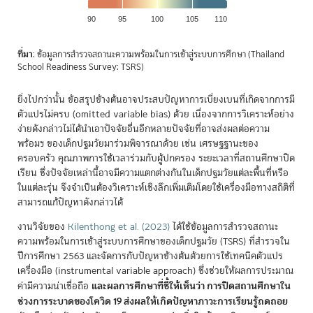
90
95
100
105
110
End of interactive chart.
ที่มา
: ข้อมูลการสำรวจสถานะความพร้อมในการเข้าสู่ระบบการศึกษา (Thailand
School Readiness Survey: TSRS)
ยิ่งไปกว่านั้น ข้อสรุปข้างต้นอาจประสบปัญหาการเบี่ยงเบนที่เกิดจากการมี
ตัวแปรไม่ครบ (omitted variable bias) ด้วย เนื่องจากการวิเคราะห์อย่าง
ง่ายดังกล่าวไม่ได้นำเอาปัจจัยอื่นอีกหลายปัจจัยที่อาจส่งผลต่อความ
พร้อมฯ ของเด็กปฐมวัยมาร่วมพิจารณาด้วย เช่น เศรษฐฐานะของ
ครอบครัว คุณภาพการใช้เวลาร่วมกับผู้ปกครอง ระยะเวลาที่สถานศึกษาปิด
เรียน ซึ่งปัจจัยเหล่านี้อาจมีความแตกต่างกันในเด็กปฐมวัยแต่ละพื้นที่หรือ
ในแต่ละรุ่น จึงจำเป็นต้องวิเคราะห์เชิงลึกเพิ่มเติมโดยใช้เครื่องมือทางสถิติที่
สามารถแก้ปัญหาดังกล่าวได้
งานวิจัยของ
Kilenthong et al. (2023)
ได้ใช้ข้อมูลการสำรวจสถานะ
ความพร้อมในการเข้าสู่ระบบการศึกษาของเด็กปฐมวัย (TSRS) ที่สำรวจใน
ปีการศึกษา 2563 และจัดการกับปัญหาข้างต้นด้วยการใช้เทคนิคตัวแปร
เครื่องมือ (instrumental variable approach) ซึ่งช่วยให้ผลการประมาณ
และผลการศึกษาที่ชี้ให้เห็นว่า การปิดสถานศึกษาใน
ค่ามีความน่าเชื่อถือ
ช่วงการระบาดของโควิด 19 ส่งผลให้เกิดปัญหาภาวะการเรียนรู้ถดถอย