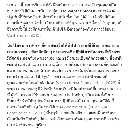
นอกจากนี้ ผลการวิเคราะห์ยังชี้ให้เห็นว่า กระบวนการสร้างทุนมนุษย์ใน
ช่วงปฐมวัยมีลักษณะเป็นแบบลู่ออก (divergent process) กล่าวคือ เด็ก
ปฐมวัยที่มีทักษะเริ่มต้นดีกว่ามีแนวโน้มที่จะเรียนรู้ได้เร็วกว่าหรือมีทักษะ
ส่วนเพิ่มที่สูงกว่า ดังนั้น นโยบายที่มุ่งแก้ปัญหาความเหลื่อมล้ำในทุนมนุษย์
จึงควรเริ่มให้เร็วที่สุดเท่าที่จะเป็นไปได้ ซึ่งสอดคล้องกับผลการวิจัยของ
Cunha et al. (2010)
นัยที่ได้จากการศึกษาที่ควรส่งเสริมให้นำไปประยุกต์ใช้ในการออกแบบ
การอบรมครู 2 ข้อหลักคือ 1) การอบรมเชิงปฏิบัติการในสถานที่จริงควร
มีวัตถุประสงค์ที่เฉพาะเจาะจง และ 2) มีรายละเอียดกิจกรรมและเนื้อหาที่
ครบถ้วน
อันดับแรก การอบรมนี้พยายามพัฒนาทักษะการสอนที่เจาะจงกับ
แนวทางการสอนแบบใดแบบหนึ่งโดยเฉพาะ ซึ่งในที่นี้หมายถึง การจัดการ
เรียนรู้แบบไฮสโคป (HighScope) ตามแนวทางของไรซ์ไทยแลนด์
คุณสมบัติข้อนี้ตรงกับข้อค้นพบในงานวิจัยของ
Popova et al. (2022)
ที่
ระบุว่า การอบรมครูที่มีประสิทธิภาพมักจะมีวัตถุประสงค์ที่เจาะจง นอกจาก
นี้ ผู้เข้าอบรมจะได้รับแผนการสอนรายวันสำหรับทุกวันตลอดทั้งปีการ
ศึกษา ซึ่งช่วยให้ครูปฐมวัยสามารถปฏิบัติตามได้ไม่ยาก คุณสมบัติข้อนี้
สอดคล้องกับข้อสรุปในงานวิจัยของ
Andrew et al. (2022)
และ
Banerjee et al. (2007)
ที่ระบุว่า รายละเอียดกิจกรรมและเนื้อหาที่ครบ
ถ้วนเป็นปัจจัยสำคัญต่อความสำเร็จของการพัฒนาคุณภาพการศึกษาเพื่อ
ยกระดับทักษะของผู้เรียน