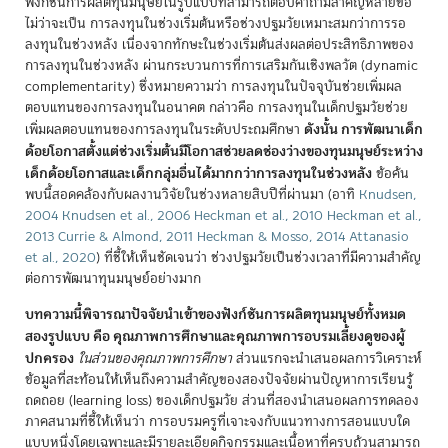
ฟังก์ชันการผลิตทุนมนุษย์ในรูปแบบที่สามารถตอบคำถามสำคัญหลายข้อ
ไม่ว่าจะเป็น การลงทุนในช่วงเริ่มต้นหรือช่วงปฐมวัยเหมาะสมกว่าการรอ
ลงทุนในช่วงหลัง เนื่องจากทักษะในช่วงเริ่มต้นส่งผลต่อประสิทธิภาพของ
การลงทุนในช่วงหลัง ผ่านกระบวนการที่การเสริมกันเชิงพลวัต (dynamic
complementarity) ซึ่งหมายความว่า การลงทุนในปัจจุบันช่วยเพิ่มผล
ตอบแทนของการลงทุนในอนาคต กล่าวคือ การลงทุนในเด็กปฐมวัยช่วย
ดังนั้น การพัฒนาเด็ก
เพิ่มผลตอบแทนของการลงทุนในระดับประถมศึกษา
ด้อยโอกาสตั้งแต่ช่วงเริ่มต้นมีโอกาสช่วยลดช่องว่างของทุนมนุษย์ระหว่าง
เด็กด้อยโอกาสและเด็กกลุ่มอื่นได้มากกว่าการลงทุนในช่วงหลัง
ข้อค้น
พบนี้สอดคล้องกับผลงานวิจัยในช่วงหลายสิบปีที่ผ่านมา
(
อาทิ
Knudsen,
2004
Knudsen et al., 2006
Heckman et al., 2010
Heckman et al.,
2013
Currie & Almond, 2011
Heckman & Mosso, 2014
Attanasio
et al., 2020
)
ที่ชี้ให้เห็นชัดเจนว่า ช่วงปฐมวัยเป็นช่วงเวลาที่มีความสำคัญ
ต่อการพัฒนาทุนมนุษย์อย่างมาก
บทความนี้พิจารณาปัจจัยนำเข้าของฟังก์ชันการผลิตทุนมนุษย์ทั้งหมด
สองรูปแบบ คือ คุณภาพการศึกษาและคุณภาพการอบรมเลี้ยงดูของผู้
ปกครอง
ในส่วนของคุณภาพการศึกษา
ส่วนแรกจะนำเสนอผลการวิเคราะห์
ข้อมูลที่สะท้อนให้เห็นถึงความสำคัญของสองปัจจัยผ่านปัญหาการเรียนรู้
ถดถอย (learning loss) ของเด็กปฐมวัย ส่วนที่สองนำเสนอผลการทดลอง
ภาคสนามที่ชี้ให้เห็นว่า การอบรมครูที่เจาะจงกับแนวทางการสอนแบบใด
แบบหนึ่งโดยเฉพาะและมีรายละเอียดกิจกรรมและเนื้อหาที่ครบถ้วนสามารถ