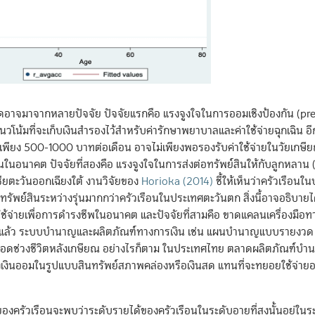
งหมดอาจมาจากหลายปัจจัย ปัจจัยแรกคือ แรงจูงใจในการออมเชิงป้องกัน (p
นวโน้มที่จะเก็บเงินสำรองไว้สำหรับค่ารักษาพยาบาลและค่าใช้จ่ายฉุกเฉิน อี
อยู่ที่เพียง 500-1000 บาทต่อเดือน อาจไม่เพียงพอรองรับค่าใช้จ่ายในวัยเกษี
เงินในอนาคต ปัจจัยที่สองคือ แรงจูงใจในการส่งต่อทรัพย์สินให้กับลูกหลาน
ียตะวันออกเฉียงใต้ งานวิจัยของ
Horioka (2014)
ชี้ให้เห็นว่าครัวเรือน
พย์สินระหว่างรุ่นมากกว่าครัวเรือนในประเทศตะวันตก สิ่งนี้อาจอธิบายได้
งใช้จ่ายเพื่อการดำรงชีพในอนาคต และปัจจัยที่สามคือ ขาดแคลนเครื่องมือทา
าแล้ว ระบบบำนาญและผลิตภัณฑ์ทางการเงิน เช่น แผนบำนาญแบบรายงวด 
ลอดช่วงชีวิตหลังเกษียณ อย่างไรก็ตาม ในประเทศไทย ตลาดผลิตภัณฑ์บำนา
รองเงินออมในรูปแบบสินทรัพย์สภาพคล่องหรือเงินสด แทนที่จะทยอยใช้จ่า
งครัวเรือนจะพบว่าระดับรายได้ของครัวเรือนในระดับอายุที่สูงนั้นอยู่ในระ