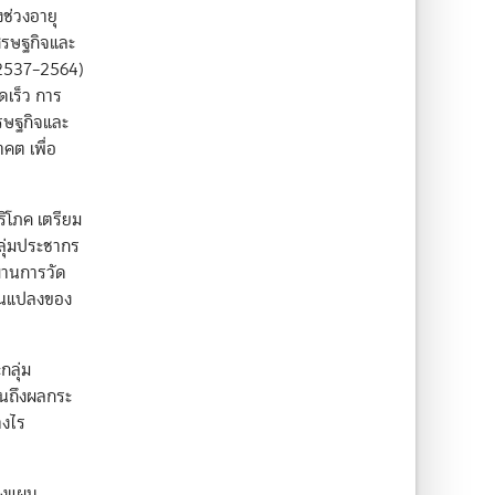
ช่วงอายุ
ศรษฐกิจและ
 2537–2564)
ดเร็ว การ
รษฐกิจและ
คต เพื่อ
ิโภค เตรียม
ลุ่มประชากร
่านการวัด
ี่ยนแปลงของ
ลุ่ม
็นถึงผลกระ
างไร
วางแผน