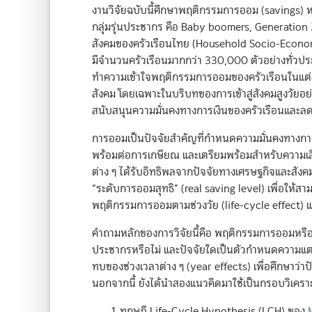
งานวิจัยฉบับนี้ศึกษาพฤติกรรมการออม (savings) 
กลุ่มรุ่นประชากร คือ Baby boomers, Generatio
สังคมของครัวเรือนไทย (Household Socio-Econom
มีจำนวนครัวเรือนมากกว่า 330,000 ตัวอย่างทั่วประเ
ทำความเข้าใจพฤติกรรมการออมของครัวเรือนในแต่ล
สังคม โดยเฉพาะในบริบทของการเข้าสู่สังคมสูงวัยอ
สนับสนุนความมั่นคงทางการเงินของครัวเรือนและ
การออมเป็นปัจจัยสำคัญที่กำหนดความมั่นคงทางการเ
พร้อมต่อการเกษียณ และเตรียมพร้อมสำหรับความเสี่
ต่าง ๆ ได้รับอิทธิพลจากปัจจัยทางเศรษฐกิจและสัง
“ระดับการออมสุทธิ” (real saving level) เพื่อให้สา
พฤติกรรมการออมตามช่วงวัย (life-cycle effect) 
คำถามหลักของการวิจัยนี้คือ พฤติกรรมการออมหร
ประชากรหรือไม่ และปัจจัยใดเป็นตัวกำหนดความแตกต่
ทบของช่วงเวลาต่าง ๆ (year effects) เพื่อศึกษาว
นอกจากนี้ ยังได้นำสองแนวคิดมาใช้เป็นกรอบวิเคราะ
ทฤษฎี Life-Cycle Hypothesis (LCH) ของ