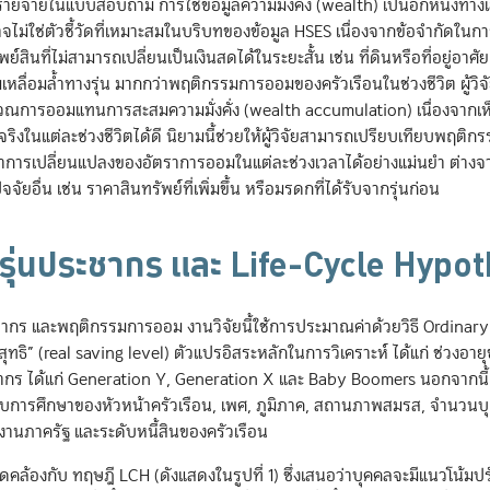
่ายในแบบสอบถาม การใช้ข้อมูลความมั่งคั่ง (wealth) เป็นอีกหนึ่งทาง
่ใช่ตัวชี้วัดที่เหมาะสมในบริบทของข้อมูล HSES เนื่องจากข้อจำกัดในการ
์สินที่ไม่สามารถเปลี่ยนเป็นเงินสดได้ในระยะสั้น เช่น ที่ดินหรือที่อยู่อาศ
ลื่อมล้ำทางรุ่น มากกว่าพฤติกรรมการออมของครัวเรือนในช่วงชีวิต ผู้วิจัย
ณการออมแทนการสะสมความมั่งคั่ง (wealth accumulation) เนื่องจากเห็
ิงในแต่ละช่วงชีวิตได้ดี นิยามนี้ช่วยให้ผู้วิจัยสามารถเปรียบเทียบพฤติ
ศึกษาการเปลี่ยนแปลงของอัตราการออมในแต่ละช่วงเวลาได้อย่างแม่นยำ ต่าง
ยอื่น เช่น ราคาสินทรัพย์ที่เพิ่มขึ้น หรือมรดกที่ได้รับจากรุ่นก่อน
รุ่นประชากร และ Life-Cycle Hypot
ะชากร และพฤติกรรมการออม งานวิจัยนี้ใช้การประมาณค่าด้วยวิธี Ordinary
ธิ” (real saving level) ตัวแปรอิสระหลักในการวิเคราะห์ ได้แก่ ช่วงอาย
กร ได้แก่ Generation Y, Generation X และ Baby Boomers นอกจากนี้ 
ะดับการศึกษาของหัวหน้าครัวเรือน, เพศ, ภูมิภาค, สถานภาพสมรส, จำนวน
งานภาครัฐ และระดับหนี้สินของครัวเรือน
คล้องกับ ทฤษฎี LCH (ดังแสดงในรูปที่ 1) ซึ่งเสนอว่าบุคคลจะมีแนวโน้ม