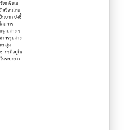
่วัยเกษียณ
รัวเรือนไทย
็นบวก บ่งชี้
ห์สมการ
้นฐานต่าง ๆ
ากรรุ่นต่าง
ะกลุ่ม
ากรที่อยู่ใน
ินในระยะยาว