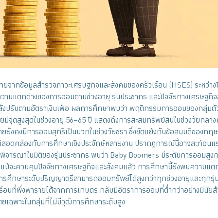
นไทยจากข้อมูลสำรวจภาวะเศรษฐกิจและสังคมของครัวเรือน (HSES) ระหว่าง
าความแตกต่างของการออมตามช่วงอายุ รุ่นประชากร และปัจจัยทางเศรษฐกิจ
ลังปรับตามอัตราเงินเฟ้อ ผลการศึกษาพบว่า พฤติกรรมการออมของกลุ่มตัว
ดยมีจุดสูงสุดในช่วงอายุ 56–65 ปี แสดงถึงการสะสมทรัพย์สินในช่วงวัยกลาง
นไทยยังคงมีการออมสุทธิเป็นบวกในช่วงวัยชรา ซึ่งขัดแย้งกับข้อสมมติของทฤษฎ
แต่สอดคล้องกับการศึกษาเชิงประจักษ์หลายงาน ปรากฏการณ์นี้อาจสะท้อนแร
อพิจารณาในมิติของรุ่นประชากร พบว่า Baby Boomers มีระดับการออมสูงก
แม้จะควบคุมปัจจัยทางเศรษฐกิจและสังคมแล้ว การศึกษานี้ยังพบความแตกต่
บการศึกษาระดับปริญญาตรีสามารถออมทรัพย์ได้สูงกว่าทุกช่วงอายุและทุกรุ
ัวเรือนที่พึ่งพารายได้จากการเกษตร กลับมีอัตราการออมที่ต่ำกว่าอย่างมีนัยส
ยเฉพาะในกลุ่มที่ไม่มีวุฒิการศึกษาระดับสูง