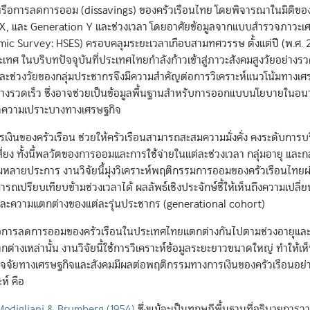
หรือการลดการออม (dissavings) ของครัวเรือนไทย โดยพิจารณาในมิติของ
n X, และ Generation Y และช่วงเวลา โดยอาศัยข้อมูลจากแบบสำรวจภาวะเ
ic Survey: HSES) ครอบคลุมระยะเวลาเกือบสามทศวรรษ ตั้งแต่ปี (พ.ศ.
ทศ ในบริบทปัจจุบันที่ประเทศไทยกำลังก้าวเข้าสู่ภาวะสังคมสูงวัยอย่างรว
ะช่วงวัยของกลุ่มประชากรจึงมีความสำคัญต่อการวิเคราะห์แนวโน้มทางเศ
ย่างรวดเร็ว ซึ่งอาจช่วยเป็นข้อมูลพื้นฐานสำหรับการออกแบบนโยบายในอนา
ลดความเปราะบางทางเศรษฐกิจ
งินของครัวเรือน ช่วยให้ครัวเรือนสามารถสะสมความมั่งคั่ง คงระดับการบร
ยง ทั้งนี้พลวัตของการออมและการใช้จ่ายในแต่ละช่วงเวลา กลุ่มอายุ และก
คมหลายประการ งานวิจัยนี้มุ่งวิเคราะห์พฤติกรรมการออมของครัวเรือนไทยผ
มารถเปรียบเทียบข้ามช่วงเวลาได้ ผลลัพธ์เชิงประจักษ์ชี้ให้เห็นถึงความเปล
และความแตกต่างของแต่ละรุ่นประชากร (generational cohort)
ือการลดการออมของครัวเรือนในประเทศไทยแตกต่างกันไปตามช่วงอายุและก
างเหล่านั้น งานวิจัยนี้ใช้การวิเคราะห์ข้อมูลระยะยาวขนาดใหญ่ ทำให้เห
่าปัจจัยทางเศรษฐกิจและสังคมมีผลต่อพฤติกรรมทางการเงินของครัวเรือนอย่
ห์ คือ
Modigliani & Brumberg (1954)
ซึ่งแม้จะเป็นทฤษฎีพื้นฐานที่อธิบายการ