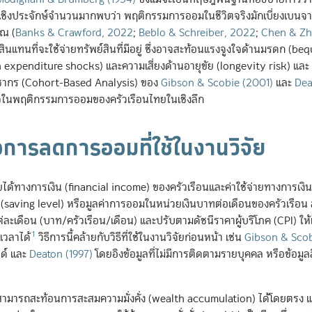
นเชิงประจักษ์จำนวนมากพบว่า พฤติกรรมการออมในชีวิตจริงมักเบี่ยงเบนจ
ียณ
(
Banks & Crawford, 2022
;
Beblo & Schreiber, 2022
;
Chen & Zh
์สินแทนที่จะใช้จ่ายทรัพย์สินที่มีอยู่ ซึ่งอาจสะท้อนแรงจูงใจด้านมรดก (be
expenditure shocks) และความเสี่ยงด้านอายุขัย (longevity risk) และ
ชากร (Cohort-Based Analysis) ของ
Gibson & Scobie (2001)
และ
Dea
้าใจในพฤติกรรมการออมของครัวเรือนไทยในเชิงลึก
ารลดการออมที่ใช้ในงานวิจัย
ได้ทางการเงิน (financial income) ของครัวเรือนและค่าใช้จ่ายทางการเงิน
” (saving level) หรือมูลค่าการออมในหน่วยเงินบาทต่อเดือนของครัวเรือน
่ละเดือน (บาท/ครัวเรือน/เดือน) และปรับตามดัชนีราคาผู้บริโภค (CPI) ให้เ
1
เวลาได้
วิธีการนี้คล้ายกับวิธีที่ใช้ในงานวิจัยก่อนหน้า เช่น
Gibson & Scob
ด์ และ
Deaton (1997)
โดยอิงข้อมูลที่ไม่มีการติดตามรายบุคคล หรือข้อมูล
 ไม่สามารถสะท้อนการสะสมความมั่งคั่ง (wealth accumulation) ได้โดยตรง 