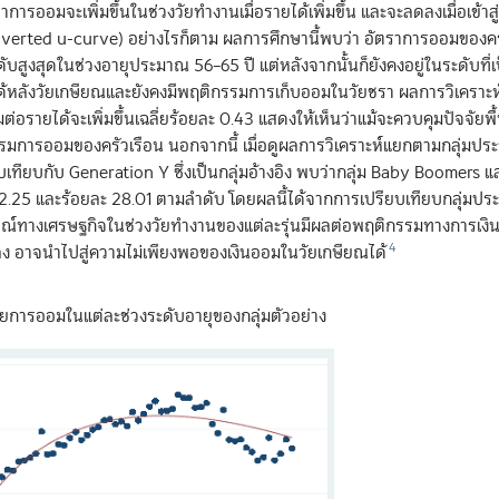
ารออมจะเพิ่มขึ้นในช่วงวัยทำงานเมื่อรายได้เพิ่มขึ้น และจะลดลงเมื่อเข้าสู
ีพ (inverted u-curve) อย่างไรก็ตาม ผลการศึกษานี้พบว่า อัตราการออมของค
ับสูงสุดในช่วงอายุประมาณ 56–65 ปี แต่หลังจากนั้นก็ยังคงอยู่ในระดับที่เป
ได้หลังวัยเกษียณและยังคงมีพฤติกรรมการเก็บออมในวัยชรา ผลการวิเคราะ
มต่อรายได้จะเพิ่มขึ้นเฉลี่ยร้อยละ 0.43 แสดงให้เห็นว่าแม้จะควบคุมปัจจัยพื
ารออมของครัวเรือน นอกจากนี้ เมื่อดูผลการวิเคราะห์แยกตามกลุ่มประช
บเทียบกับ Generation Y ซึ่งเป็นกลุ่มอ้างอิง พบว่ากลุ่ม Baby Boomers แล
2.25 และร้อยละ 28.01 ตามลำดับ โดยผลนี้ได้จากการเปรียบเทียบกลุ่มประช
ารณ์ทางเศรษฐกิจในช่วงวัยทำงานของแต่ละรุ่นมีผลต่อพฤติกรรมทางการเง
4
ยลง อาจนำไปสู่ความไม่เพียงพอของเงินออมในวัยเกษียณได้
ลี่ยการออมในแต่ละช่วงระดับอายุของกลุ่มตัวอย่าง