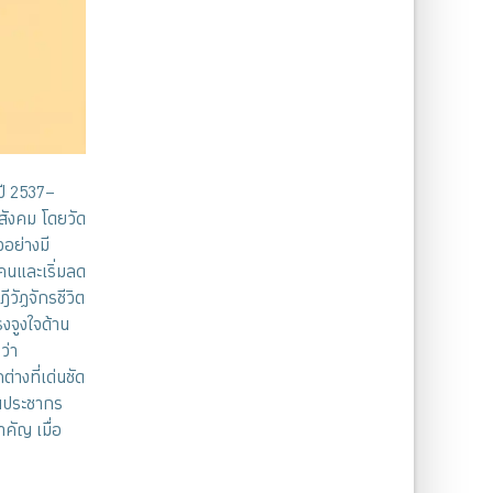
ปี 2537–
สังคม โดยวัด
อย่างมี
คนและเริ่มลด
ีวัฏจักรชีวิต
งจูงใจด้าน
ว่า
างที่เด่นชัด
่นประชากร
ำคัญ เมื่อ