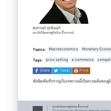
ชนกานต์
ฤทธินนท์
สถาบันวิจัยเศรษฐกิจป๋วย
อึ๊งภากรณ์
Macroeconomics
Monetary Econo
Topics:
price setting
e-commerce
competi
Tags:
Share
Tweet
Print
ข้อคิดเห็นที่ปรากฏในบทความนี้เป็นความเห็นของผู้
สถาบันวิจัยเศรษฐกิจ
ป๋วย อึ๊งภากรณ์
273 ถนนสามเสน
แขวงวัดสามพระยา
เขตพระนคร
กรุงเทพฯ