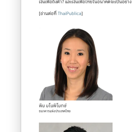
เงินเฟ้อถึงต่ำ? และเงินเฟ้อไทยในอนาคตจะเป็นอย่างไ
[อ่านต่อที่
ThaiPublica
]
พิม
มโนพิโมกษ์
ธนาคารแห่งประเทศไทย