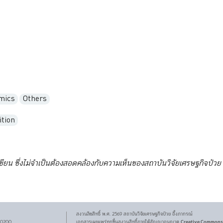
mics
Others
tion
เขียน ซึ่งไม่จำเป็นต้องสอดคล้องกับความเห็นของสถาบันวิจัยเศรษฐกิจป๋วย
สงวนลิขสิทธิ์ พ.ศ.
2569
สถาบันวิจัยเศรษฐกิจ
ป๋วย อึ๊งภากรณ์
Creative Commons
 10200
เอกสารเผยแพร่ทุกชิ้นสงวนสิทธิ์ภายใต้สัญญาอนุญาต