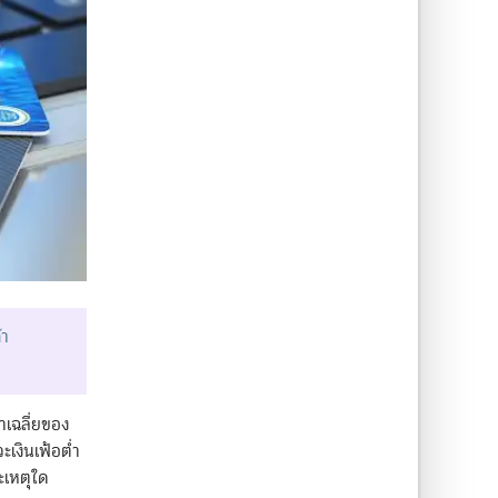
้า
าเฉลี่ยของ
ะเงินเฟ้อต่ำ
ะเหตุใด