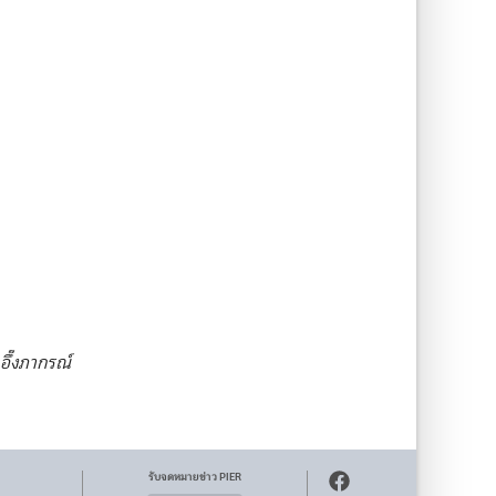
อึ๊งภากรณ์
รับจดหมายข่าว PIER