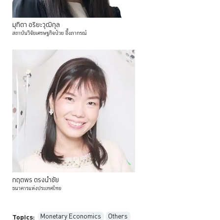
มุทิตา
อริยะวุฒิกุล
สถาบันวิจัยเศรษฐกิจป๋วย
อึ๊งภากรณ์
กฤตพร
ตรงนำชัย
ธนาคารแห่งประเทศไทย
Monetary Economics
Others
Topics: