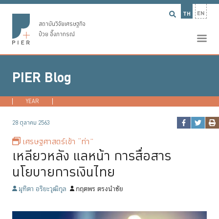
EN
TH
สถาบันวิจัยเศรษฐกิจ
ป๋วย อึ๊งภากรณ์
PIER Blog
YEAR
2026
2025
2024
2023
...
28 ตุลาคม 2563
เศรษฐศาสตร์เข้า “ท่า”
เหลียวหลัง แลหน้า การสื่อสาร
นโยบายการเงินไทย
มุทิตา อริยะวุฒิกุล
กฤตพร ตรงนำชัย