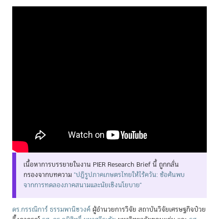
เนื้อหาการบรรยายในงาน PIER Research Brief นี้ ถูกกลั่น
กรองจากบทความ
"ปฏิรูปภาคเกษตรไทยให้ไร้ควัน: ข้อค้นพบ
จากการทดลองภาคสนามและนัยเชิงนโยบาย"
ดร.กรรณิการ์ ธรรมพานิชวงค์
ผู้อำนวยการวิจัย สถาบันวิจัยเศรษฐกิจป๋วย