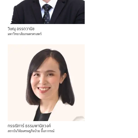
วิษณุ
อรรถวานิช
มหาวิทยาลัยเกษตรศาสตร์
กรรณิการ์
ธรรมพานิชวงค์
สถาบันวิจัยเศรษฐกิจป๋วย
อึ๊งภากรณ์