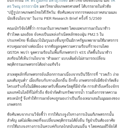
อึ๊งภากรณ์
รศ. ดร.ภูมิสิทธิ์ มหาสุวีระชัย
มหาวิทยาลัยขอนแก่น และ
รศ.
ดร.วิษณุ อรรถวานิช
มหาวิทยาลัยเกษตรศาสตร์ ได้บรรยายในหัวข้อ
"ปฏิรูปภาคเกษตรไทยให้ไร้ควัน: ข้อค้นพบจากการทดลองภาคสนามและ
นัยเชิงนโยบาย" ในงาน PIER Research Brief ครั้งที่ 5/2569
คณะนักวิจัยได้ชี้ว่า การเผาในภาคเกษตร โดยเฉพาะการเผาในนาข้าว
ข้าวโพด และอ้อย ยังคงเป็นแหล่งกำเนิดหลักของฝุ่น PM2.5 ใน
ประเทศไทย ซึ่งมีแนวโน้มรุนแรงขึ้นทุกปีแม้ภาครัฐจะพยายามใช้มาตรการ
ควบคุมมาอย่างต่อเนื่อง จากข้อมูลจุดความความร้อนที่รายงานโดย
GISTDA พบว่า จุดความร้อนในพื้นที่เกษตรกว่า 45% เกิดขึ้นในนาข้าว
สะท้อนให้เห็นว่านโยบาย "ห้ามเผา" แบบเดิมยังไม่สามารถเปลี่ยน
พฤติกรรมเกษตรกรได้อย่างแท้จริง
สาเหตุหลักที่เกษตรกรยังเลือกการเผาเนื่องจากเป็นวิธีการที่ "รวดเร็ว ง่าย
และต้นทุนต่ำ" เมื่อเทียบกับทางเลือกอื่น อีกทั้ง เกษตรกรยังมีข้อจำกัดเชิง
โครงสร้างทั้งในมิติของตลาดรับซื้อเศษวัสดุที่มีจำกัด การเข้าถึงเครื่องจักร
และเทคโนโลยีที่ไม่ทั่วถึง ข้อจำกัดด้านทรัพยากรน้ำ รวมถึงการขาดความ
ตระหนักรู้ จึงทำให้การเผายังคงถูกมองว่าเป็นเรื่องเหมาะสมในมุมมองของ
เกษตรกร
ข้อค้นพบจากงานวิจัยชี้ว่า การให้แรงจูงใจทางการเงินแก้เกษตรกรนั้น
สำคัญ แต่ไม่เพียงพอที่จะเปลี่ยนพฤติกรรมได้ยั่งยืน รัฐจำเป็นต้องอาศัย
การใช้แรงจูงทางการเงินควบคู่กับกลไกสนับสนุนอื่น ๆ โดยคณะผู้วิจัยได้