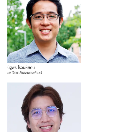
นัฐพร
โรจนหัสดิน
มหาวิทยาลัยสงขลานครินทร์