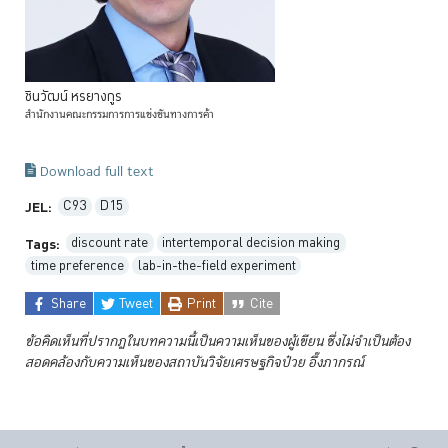
ชินวัฒน์
หรยางกูร
สำนักงานคณะกรรมการการแข่งขันทางการค้า
Download full text
C93
D15
JEL:
discount rate
intertemporal decision making
Tags:
time preference
lab-in-the-field experiment
Share
Tweet
Print
Cite
ข้อคิดเห็นที่ปรากฏในบทความนี้เป็นความเห็นของผู้เขียน ซึ่งไม่จำเป็นต้อง
สอดคล้องกับความเห็นของสถาบันวิจัยเศรษฐกิจป๋วย
อึ๊งภากรณ์