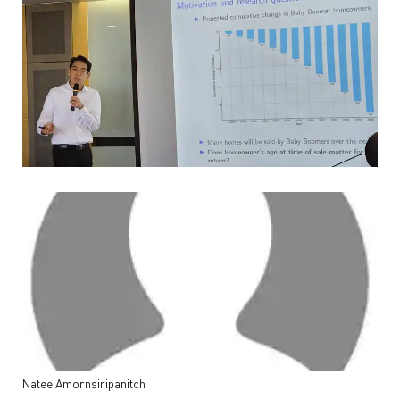
Natee
Amornsiripanitch