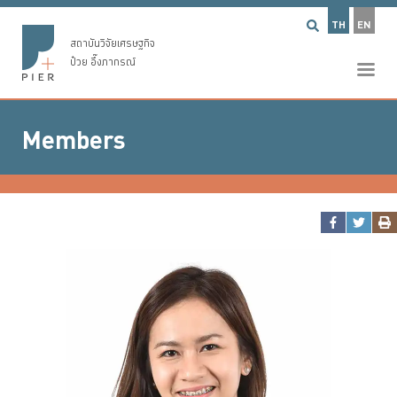
TH
EN
สถาบันวิจัยเศรษฐกิจ
ป๋วย อึ๊งภากรณ์
Members