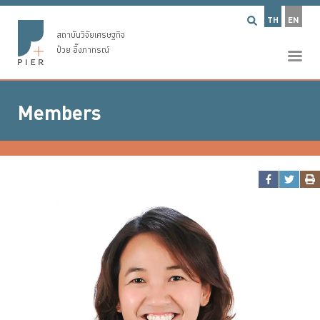
TH
EN
สถาบันวิจัยเศรษฐกิจ
ป๋วย อึ๊งภากรณ์
Members