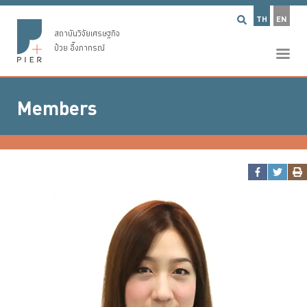
TH
EN
สถาบันวิจัยเศรษฐกิจ
ป๋วย อึ๊งภากรณ์
Members