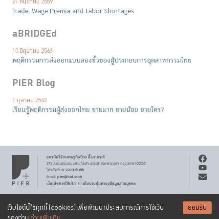
21 กันยายน 2559
Trade, Wage Premia and Labor Shortages
aBRIDGEd
10 มิถุนายน 2563
พฤติกรรมการส่งออกแบบสองขั้วของผู้ประกอบการอุตสาหกรรมไทย
PIER Blog
1 ตุลาคม 2563
เรียนรู้พฤติกรรมผู้ส่งออกไทย ขายมาก ขายน้อย ขายใคร?
สถาบันวิจัยเศรษฐกิจ
ป๋วย อึ๊งภากรณ์
273 ถนนสามเสน
แขวงวัดสามพระยา
เขตพระนคร
กรุงเทพฯ 10200
0-2283-6066
โทรศัพท์
:
pier@bot.or.th
Email:
เงื่อนไขการให้บริการ
นโยบายคุ้มครองข้อมูลส่วนบุคคล
|
สงวนลิขสิทธิ์ พ.ศ.
2569
สถาบันวิจัยเศรษฐกิจ
ป๋วย อึ๊งภากรณ์
รับจดหมายข่าว PIER
Creative Commons
เอกสารเผยแพร่ทุกชิ้นสงวนสิทธิ์ภายใต้สัญญาอนุญาต
เว็บไซต์นี้ใช้คุกกี้ (cookies) เพื่อพัฒนาประสบการณ์การใช้เว็บ
ยอมรับ
Attribution-NonCommercial-ShareAlike 3.0 Unported license
SUBSCRIBE
ของท่าน
อ่านเพิ่มเติม