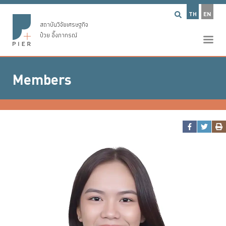
TH
EN
สถาบันวิจัยเศรษฐกิจ
ป๋วย อึ๊งภากรณ์
Members