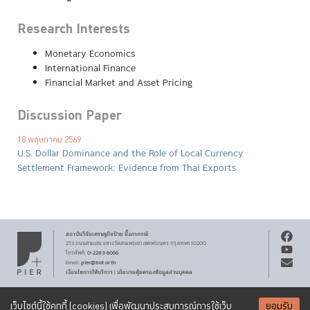
Research Interests
Monetary Economics
International Finance
Financial Market and Asset Pricing
Discussion Paper
18 พฤษภาคม 2569
U.S. Dollar Dominance and the Role of Local Currency
Settlement Framework: Evidence from Thai Exports
สถาบันวิจัยเศรษฐกิจ
ป๋วย อึ๊งภากรณ์
273 ถนนสามเสน
แขวงวัดสามพระยา
เขตพระนคร
กรุงเทพฯ 10200
0-2283-6066
โทรศัพท์
:
pier@bot.or.th
Email:
เงื่อนไขการให้บริการ
นโยบายคุ้มครองข้อมูลส่วนบุคคล
|
สงวนลิขสิทธิ์ พ.ศ.
2569
สถาบันวิจัยเศรษฐกิจ
ป๋วย อึ๊งภากรณ์
รับจดหมายข่าว PIER
Creative Commons
เอกสารเผยแพร่ทุกชิ้นสงวนสิทธิ์ภายใต้สัญญาอนุญาต
เว็บไซต์นี้ใช้คุกกี้ (cookies) เพื่อพัฒนาประสบการณ์การใช้เว็บ
ยอมรับ
Attribution-NonCommercial-ShareAlike 3.0 Unported license