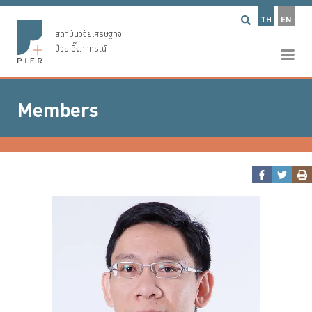
TH
EN
สถาบันวิจัยเศรษฐกิจ
ป๋วย อึ๊งภากรณ์
Members