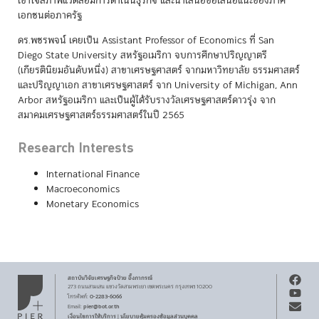
เข้าใจสภาพแวดล้อมการดำเนินธุรกิจ และนำเสนอข้อเสนอแนะของภาค
เอกชนต่อภาครัฐ
ดร.พชรพจน์ เคยเป็น Assistant Professor of Economics ที่ San
Diego State University สหรัฐอเมริกา จบการศึกษาปริญญาตรี
(เกียรตินิยมอันดับหนึ่ง) สาขาเศรษฐศาสตร์ จากมหาวิทยาลัย ธรรมศาสตร์
และปริญญาเอก สาขาเศรษฐศาสตร์ จาก University of Michigan, Ann
Arbor สหรัฐอเมริกา และเป็นผู้ได้รับรางวัลเศรษฐศาสตร์ดาวรุ่ง จาก
สมาคมเศรษฐศาสตร์ธรรมศาสตร์ในปี 2565
Research Interests
International Finance
Macroeconomics
Monetary Economics
สถาบันวิจัยเศรษฐกิจ
ป๋วย อึ๊งภากรณ์
273 ถนนสามเสน
แขวงวัดสามพระยา
เขตพระนคร
กรุงเทพฯ 10200
0-2283-6066
โทรศัพท์
:
pier@bot.or.th
Email:
เงื่อนไขการให้บริการ
นโยบายคุ้มครองข้อมูลส่วนบุคคล
|