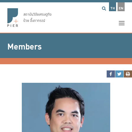
TH
EN
สถาบันวิจัยเศรษฐกิจ
ป๋วย อึ๊งภากรณ์
Members