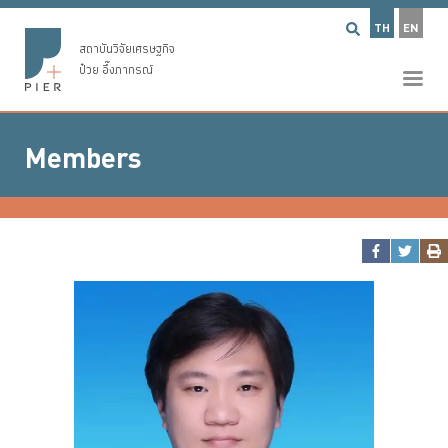
TH
EN
สถาบันวิจัยเศรษฐกิจ
ป๋วย อึ๊งภากรณ์
Members