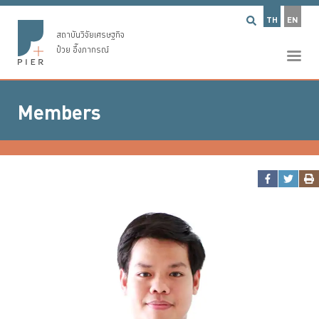
TH
EN
สถาบันวิจัยเศรษฐกิจ
ป๋วย อึ๊งภากรณ์
Members