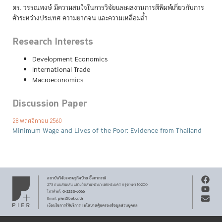
ดร. วรรณพงษ์ มีความสนใจในการวิจัยและผลงานการตีพิมพ์เกี่ยวกับการ
ค้าระหว่างประเทศ ความยากจน และความเหลื่อมล้ำ
Research Interests
Development Economics
International Trade
Macroeconomics
Discussion Paper
28 พฤศจิกายน 2560
Minimum Wage and Lives of the Poor: Evidence from Thailand
สถาบันวิจัยเศรษฐกิจ
ป๋วย อึ๊งภากรณ์
273 ถนนสามเสน
แขวงวัดสามพระยา
เขตพระนคร
กรุงเทพฯ 10200
0-2283-6066
โทรศัพท์
:
pier@bot.or.th
Email:
เงื่อนไขการให้บริการ
นโยบายคุ้มครองข้อมูลส่วนบุคคล
|
สงวนลิขสิทธิ์ พ.ศ.
2569
สถาบันวิจัยเศรษฐกิจ
ป๋วย อึ๊งภากรณ์
รับจดหมายข่าว PIER