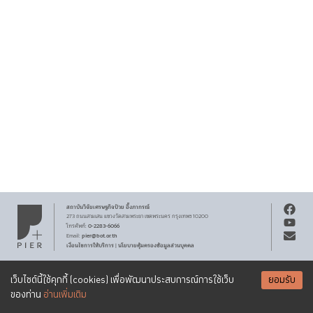
สถาบันวิจัยเศรษฐกิจ
ป๋วย อึ๊งภากรณ์
273 ถนนสามเสน
แขวงวัดสามพระยา
เขตพระนคร
กรุงเทพฯ 10200
0-2283-6066
โทรศัพท์
:
pier@bot.or.th
Email:
เงื่อนไขการให้บริการ
นโยบายคุ้มครองข้อมูลส่วนบุคคล
|
สงวนลิขสิทธิ์ พ.ศ.
2569
สถาบันวิจัยเศรษฐกิจ
ป๋วย อึ๊งภากรณ์
รับจดหมายข่าว PIER
Creative Commons
เอกสารเผยแพร่ทุกชิ้นสงวนสิทธิ์ภายใต้สัญญาอนุญาต
เว็บไซต์นี้ใช้คุกกี้ (cookies) เพื่อพัฒนาประสบการณ์การใช้เว็บ
ยอมรับ
Attribution-NonCommercial-ShareAlike 3.0 Unported license
SUBSCRIBE
ของท่าน
อ่านเพิ่มเติม