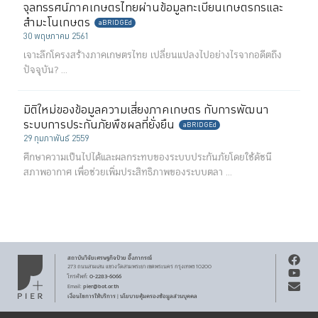
จุลทรรศน์ภาคเกษตรไทยผ่านข้อมูลทะเบียนเกษตรกรและ
สำมะโนเกษตร
aBRIDGEd
30 พฤษภาคม 2561
เจาะลึกโครงสร้างภาคเกษตรไทย เปลี่ยนแปลงไปอย่างไรจากอดีตถึง
ปัจจุบัน? ...
มิติใหม่ของข้อมูลความเสี่ยงภาคเกษตร กับการพัฒนา
ระบบการประกันภัยพืชผลที่ยั่งยืน
aBRIDGEd
29 กุมภาพันธ์ 2559
ศึกษาความเป็นไปได้และผลกระทบของระบบประกันภัยโดยใช้ดัชนี
สภาพอากาศ เพื่อช่วยเพิ่มประสิทธิภาพของระบบตลา ...
สถาบันวิจัยเศรษฐกิจ
ป๋วย อึ๊งภากรณ์
273 ถนนสามเสน
แขวงวัดสามพระยา
เขตพระนคร
กรุงเทพฯ 10200
0-2283-6066
โทรศัพท์
:
pier@bot.or.th
Email:
เงื่อนไขการให้บริการ
นโยบายคุ้มครองข้อมูลส่วนบุคคล
|
สงวนลิขสิทธิ์ พ.ศ.
2569
สถาบันวิจัยเศรษฐกิจ
ป๋วย อึ๊งภากรณ์
รับจดหมายข่าว PIER