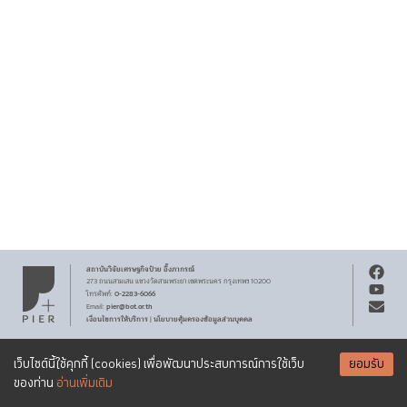
สถาบันวิจัยเศรษฐกิจ
ป๋วย อึ๊งภากรณ์
273 ถนนสามเสน
แขวงวัดสามพระยา
เขตพระนคร
กรุงเทพฯ 10200
0-2283-6066
โทรศัพท์
:
pier@bot.or.th
Email:
เงื่อนไขการให้บริการ
นโยบายคุ้มครองข้อมูลส่วนบุคคล
|
สงวนลิขสิทธิ์ พ.ศ.
2569
สถาบันวิจัยเศรษฐกิจ
ป๋วย อึ๊งภากรณ์
รับจดหมายข่าว PIER
Creative Commons
เอกสารเผยแพร่ทุกชิ้นสงวนสิทธิ์ภายใต้สัญญาอนุญาต
เว็บไซต์นี้ใช้คุกกี้ (cookies) เพื่อพัฒนาประสบการณ์การใช้เว็บ
ยอมรับ
Attribution-NonCommercial-ShareAlike 3.0 Unported license
SUBSCRIBE
ของท่าน
อ่านเพิ่มเติม