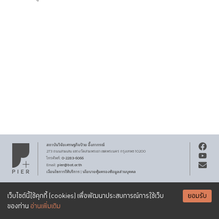
สถาบันวิจัยเศรษฐกิจ
ป๋วย อึ๊งภากรณ์
273 ถนนสามเสน
แขวงวัดสามพระยา
เขตพระนคร
กรุงเทพฯ 10200
0-2283-6066
โทรศัพท์
:
pier@bot.or.th
Email:
เงื่อนไขการให้บริการ
นโยบายคุ้มครองข้อมูลส่วนบุคคล
|
สงวนลิขสิทธิ์ พ.ศ.
2569
สถาบันวิจัยเศรษฐกิจ
ป๋วย อึ๊งภากรณ์
รับจดหมายข่าว PIER
Creative Commons
เอกสารเผยแพร่ทุกชิ้นสงวนสิทธิ์ภายใต้สัญญาอนุญาต
เว็บไซต์นี้ใช้คุกกี้ (cookies) เพื่อพัฒนาประสบการณ์การใช้เว็บ
ยอมรับ
Attribution-NonCommercial-ShareAlike 3.0 Unported license
SUBSCRIBE
ของท่าน
อ่านเพิ่มเติม