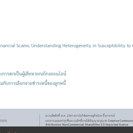
inancial Scams: Understanding Heterogeneity in Susceptibility to
ะการตกเป็นผู้เสียหายกลโกงออนไลน์
กับการเลือกจ่ายชำระหนี้ของลูกหนี้
สงวนลิขสิทธิ์ พ.ศ.
2569
สถาบันวิจัยเศรษฐกิจ
ป๋วย อึ๊งภากรณ์
Creative Commons
 10200
เอกสารเผยแพร่ทุกชิ้นสงวนสิทธิ์ภายใต้สัญญาอนุญาต
Attribution-NonCommercial-ShareAlike 3.0 Unported license