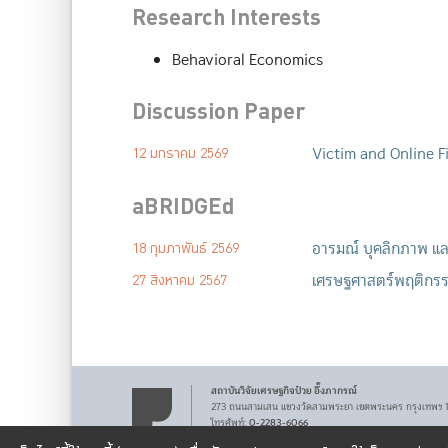
Research Interests
Behavioral Economics
Discussion Paper
Victim and Online F
12 มกราคม 2569
aBRIDGEd
อารมณ์ บุคลิกภาพ แล
18 กุมภาพันธ์ 2569
เศรษฐศาสตร์พฤติกรรม
27 สิงหาคม 2567
สถาบันวิจัยเศรษฐกิจ
ป๋วย อึ๊งภากรณ์
273 ถนนสามเสน
แขวงวัดสามพระยา
เขตพระนคร
กรุงเทพฯ
0-2283-6066
โทรศัพท์
:
pier@bot.or.th
Email: